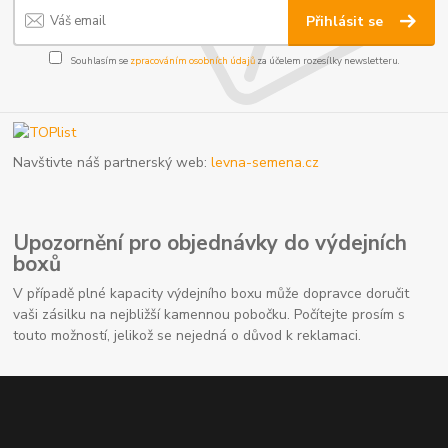
Přihlásit se
Souhlasím se
zpracováním osobních údajů
za účelem rozesílky newsletteru.
Navštivte náš partnerský web:
levna-semena.cz
Upozornění pro objednávky do výdejních
boxů
V případě plné kapacity výdejního boxu může dopravce doručit
vaši zásilku na nejbližší kamennou pobočku. Počítejte prosím s
touto možností, jelikož se nejedná o důvod k reklamaci.