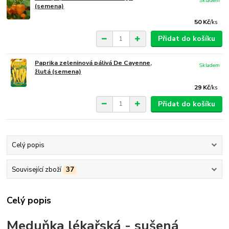
Skladem
(semena)
50 Kč
/
ks
Přidat do košíku
Paprika zeleninová pálivá De Cayenne,
Skladem
žlutá (semena)
29 Kč
/
ks
Přidat do košíku
Celý popis
Související zboží
37
Celý popis
Meduňka lékařská - sušená