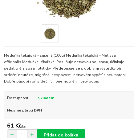
Meduňka lékařská - sušená (100g) Meduňka lékařská - Melissa
officinalis Meduňka lékařská: Posilňuje nervovou soustavu, účinkuje
sedativně a spazmolyticky. Předepisuje se s dobrými výsledky při
srdeční neuróze, migréně, nespavosti, nervovém vypětí a neurastenii.
Dobře působí i při srdečních onemocněn...
celý popis
Dostupnost
Skladem
Nejsme plátci DPH
61 Kč
/
ks
Přidat do košíku