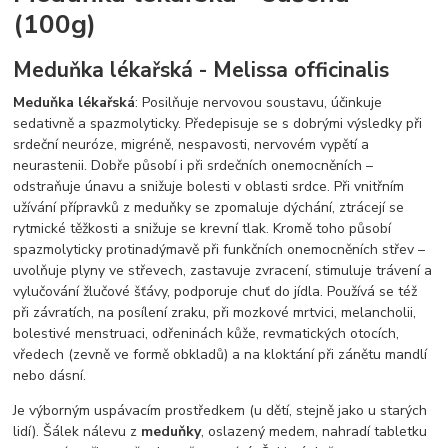
(100g)
Meduňka lékařská - Melissa officinalis
Meduňka lékařská
: Posilňuje nervovou soustavu, účinkuje
sedativně a spazmolyticky. Předepisuje se s dobrými výsledky při
srdeční neuróze, migréně, nespavosti, nervovém vypětí a
neurastenii. Dobře působí i při srdečních onemocněních –
odstraňuje únavu a snižuje bolesti v oblasti srdce. Při vnitřním
užívání přípravků z meduňky se zpomaluje dýchání, ztrácejí se
rytmické těžkosti a snižuje se krevní tlak. Kromě toho působí
spazmolyticky protinadýmavě při funkčních onemocněních střev –
uvolňuje plyny ve střevech, zastavuje zvracení, stimuluje trávení a
vylučování žlučové šťávy, podporuje chuť do jídla. Používá se též
při závratích, na posílení zraku, při mozkové mrtvici, melancholii,
bolestivé menstruaci, odřeninách kůže, revmatických otocích,
vředech (zevně ve formě obkladů) a na kloktání při zánětu mandlí
nebo dásní.
Je výborným uspávacím prostředkem (u dětí, stejně jako u starých
lidí). Šálek nálevu z
meduňky
, oslazený medem, nahradí tabletku