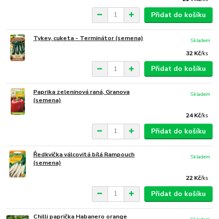
Přidat do košíku
Tykev, cuketa - Terminátor (semena)
Skladem
32 Kč
/
ks
Přidat do košíku
Paprika zeleninová raná, Granova
Skladem
(semena)
24 Kč
/
ks
Přidat do košíku
Ředkvička válcovitá bílá Rampouch
Skladem
(semena)
22 Kč
/
ks
Přidat do košíku
Chilli paprička Habanero orange