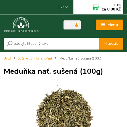
0
ks
CZK
za
0,00 Kč
Menu
Hledat
Úvod
Sušené bylinky a koření
Meduňka nať, sušená (100g)
Meduňka nať, sušená (100g)