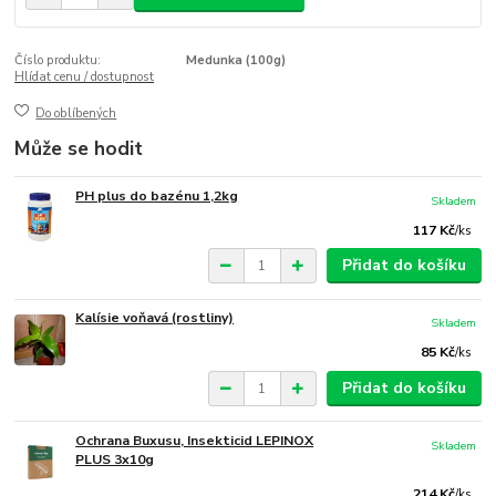
Číslo produktu:
Medunka (100g)
Hlídat cenu / dostupnost
Do oblíbených
Může se hodit
PH plus do bazénu 1,2kg
Skladem
117 Kč
/
ks
Přidat do košíku
Kalísie voňavá (rostliny)
Skladem
85 Kč
/
ks
Přidat do košíku
Ochrana Buxusu, Insekticid LEPINOX
Skladem
PLUS 3x10g
214 Kč
/
ks