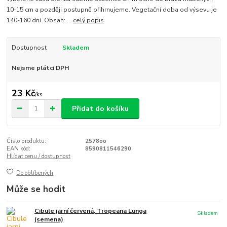
10-15 cm a později postupně přihrnujeme. Vegetační doba od výsevu je
140-160 dní. Obsah: ...
celý popis
Dostupnost
Skladem
Nejsme plátci DPH
23 Kč
/
ks
Přidat do košíku
Číslo produktu:
2578oo
EAN kód:
8590811546290
Hlídat cenu / dostupnost
Do oblíbených
Může se hodit
Cibule jarní červená, Tropeana Lunga
Skladem
(semena)