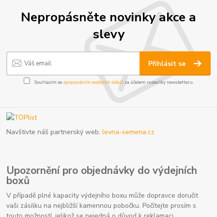
Nepropásněte novinky akce a
slevy
Přihlásit se
Souhlasím se
zpracováním osobních údajů
za účelem rozesílky newsletteru.
Navštivte náš partnerský web:
levna-semena.cz
Upozornění pro objednávky do výdejních
boxů
V případě plné kapacity výdejního boxu může dopravce doručit
vaši zásilku na nejbližší kamennou pobočku. Počítejte prosím s
touto možností, jelikož se nejedná o důvod k reklamaci.