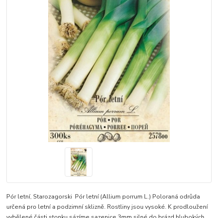
Pór letní, Starozagorski Pór letní (Allium porrum L.) Poloraná odrůda
určená pro letní a podzimní sklizně. Rostliny jsou vysoké. K prodloužení
vybělené části stonku sázíme sazenice 3mm silné do brázd hlubokých