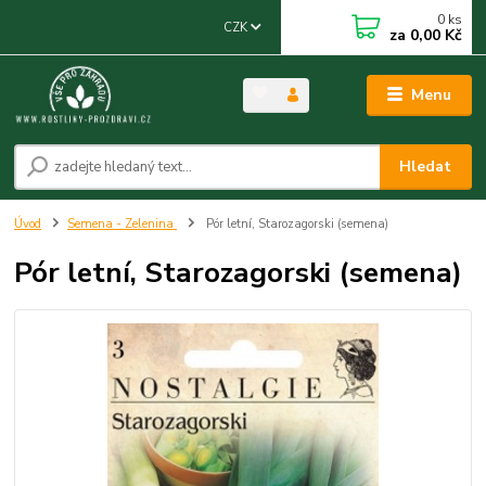
0
ks
CZK
za
0,00 Kč
Menu
Hledat
Úvod
Semena - Zelenina
Pór letní, Starozagorski (semena)
Pór letní, Starozagorski (semena)