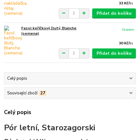
33 Kč
/
ks
Přidat do košíku
Fazol keříčkový žlutý, Blanche
Skladem
(semena)
30 Kč
/
ks
Přidat do košíku
Celý popis
Související zboží
27
Celý popis
Pór letní, Starozagorski