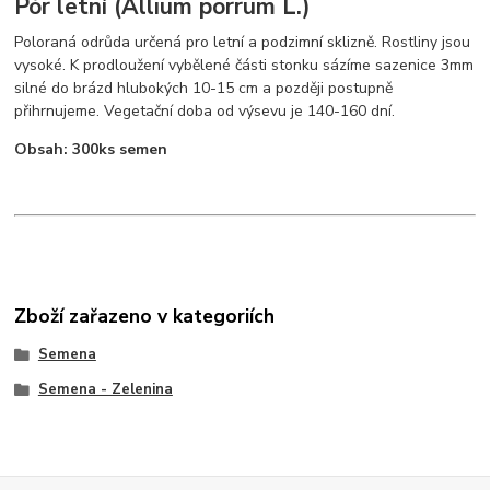
Pór letní (Allium porrum L.)
Poloraná odrůda určená pro letní a podzimní sklizně. Rostliny jsou
vysoké. K prodloužení vybělené části stonku sázíme sazenice 3mm
silné do brázd hlubokých 10-15 cm a později postupně
přihrnujeme. Vegetační doba od výsevu je 140-160 dní.
Obsah: 300ks semen
Zboží zařazeno v kategoriích
Semena
Semena - Zelenina