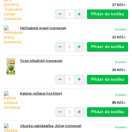
27 Kč
/
ks
Přidat do košíku
Heřmánek pravý (semena)
Skladem
22 Kč
/
ks
Přidat do košíku
Yzop lékařský (semena)
Skladem
25 Kč
/
ks
Přidat do košíku
Kalísie voňavá (rostliny)
Skladem
85 Kč
/
ks
Přidat do košíku
Okurka nakládačka, Altaj (semena)
Skladem