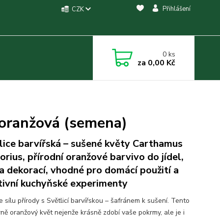
Přihlášení
CZK
0
ks
za
0,00 Kč
, oranžová (semena)
lice barvířská – sušené květy Carthamus
torius, přírodní oranžové barvivo do jídel,
 a dekorací, vhodné pro domácí použití a
tivní kuchyňské experimenty
 sílu přírody s Světlicí barvířskou – šafránem k sušení. Tento
ně oranžový květ nejenže krásně zdobí vaše pokrmy, ale je i