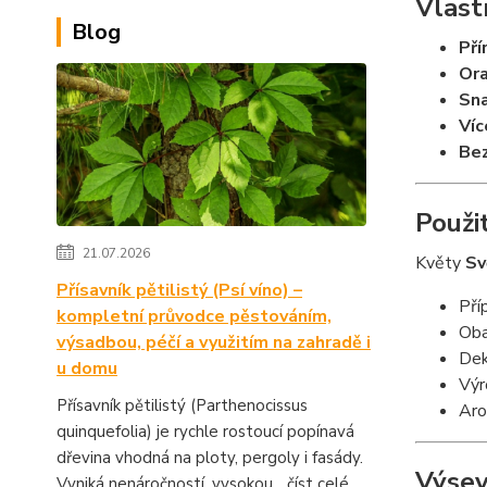
Vlast
Blog
Pří
Ora
Sna
Víc
Bez
Použit
21.07.2026
Květy
Sv
Přísavník pětilistý (Psí víno) –
Pří
kompletní průvodce pěstováním,
Oba
výsadbou, péčí a využitím na zahradě i
Dek
u domu
Výr
Přísavník pětilistý (Parthenocissus
Aro
quinquefolia) je rychle rostoucí popínavá
dřevina vhodná na ploty, pergoly i fasády.
Výse
Vyniká nenáročností, vysokou...
číst celé