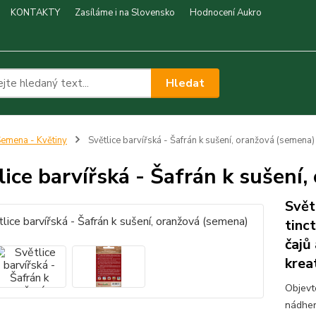
KONTAKTY
Zasíláme i na Slovensko
Hodnocení Aukro
Hledat
emena - Květiny
Světlice barvířská - Šafrán k sušení, oranžová (semena)
lice barvířská - Šafrán k sušení
Svět
tinc
čajů
krea
Objevte
nádher