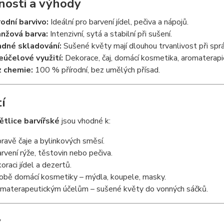
nosti a výhody
rodní barvivo:
Ideální pro barvení jídel, pečiva a nápojů.
nžová barva:
Intenzivní, sytá a stabilní při sušení.
dné skladování:
Sušené květy mají dlouhou trvanlivost při spr
eúčelové využití:
Dekorace, čaj, domácí kosmetika, aromaterapi
 chemie:
100 % přírodní, bez umělých přísad.
í
ětlice barvířské
jsou vhodné k:
pravě čaje a bylinkových směsí.
rvení rýže, těstovin nebo pečiva.
oraci jídel a dezertů.
obě domácí kosmetiky – mýdla, koupele, masky.
materapeutickým účelům – sušené květy do vonných sáčků.
v