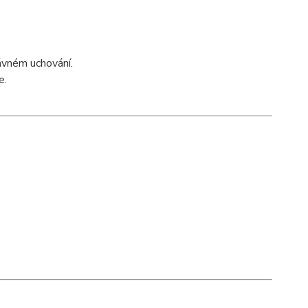
ávném uchování.
e.