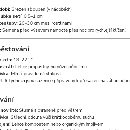
dobí:
Březen až duben (v nádobách)
ubka setí:
0,5–1 cm
zestupy:
20–30 cm mezi rostlinami
:
Semena před výsevem namočte přes noc pro rychlejší klíčení.
ěstování
lota:
18–22 °C
strát:
Lehce propustný, humózní půdní mix
ivka:
Mírná, pravidelná vlhkost
4–6 týdnech jsou sazenice připraveny k přesazení na záhon nebo
vání
noviště:
Slunné a chráněné před větrem
ivka:
Střední, odolná vůči krátkodobému suchu
jení:
Lehce kompostem nebo organickým hnojivem