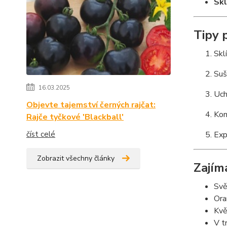
Skl
Tipy 
Skl
Suš
16.03.2025
Uch
Objevte tajemství černých rajčat:
Kom
Rajče tyčkové 'Blackball'
číst celé
Exp
Zobrazit všechny články
Zajím
Svě
Ora
Kvě
V t