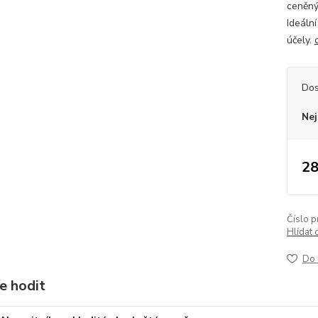
ceněný
Ideáln
účely.
Dos
Nej
28
Číslo p
Hlídat 
Do 
e hodit