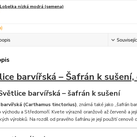
Lobelka nízká modrá (semena)
popis
Souvisejíc
opis
lice barvířská – Šafrán k sušení,
Světlice barvířská – šafrán k sušení
 barvířská (Carthamus tinctorius)
, známá také jako „šafrán ba
 východu a Středomoří. Kvete výrazně oranžově až červeně a její k
ých výrobků. Na rozdíl od pravého šafránu je její použití cenově