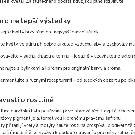
izeň květů:
Za slunečného počasí, když jsou plně rozvinuté
pro nejlepší výsledky
ízejte květy brzy ráno pro nejvyšší barvicí účinek.
te květy ve stínu při dobré cirkulaci vzduchu, aby si zachovaly in
ovávejte v suchu, chladu a temnu – ideálně v uzavíratelné sklenic
binujte s bylinkami a kořením pro originální barvy a aroma.
erimentujte s různými recepturami – od sladkých dezertů po pik
avosti o rostlině
tlice barvířská byla používána již ve starověkém Egyptě k barven
nžový pigment je alternativou k drahému pravému šafránu.
ty přitahují včely a motýly, takže rostlina prospívá i biodiverzitě 
radiční medicíně se využívá k podpoře trávení a pro mírný relaxační