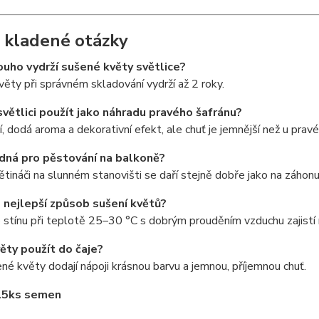
 kladené otázky
louho vydrží sušené květy světlice?
ěty při správném skladování vydrží až 2 roky.
světlici použít jako náhradu pravého šafránu?
í, dodá aroma a dekorativní efekt, ale chuť je jemnější než u pravé
odná pro pěstování na balkoně?
ětináči na slunném stanovišti se daří stejně dobře jako na záhonu
je nejlepší způsob sušení květů?
 stínu při teplotě 25–30 °C s dobrým prouděním vzduchu zajistí n
věty použít do čaje?
né květy dodají nápoji krásnou barvu a jemnou, příjemnou chuť.
15ks semen