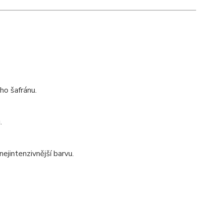
ho šafránu.
.
ejintenzivnější barvu.