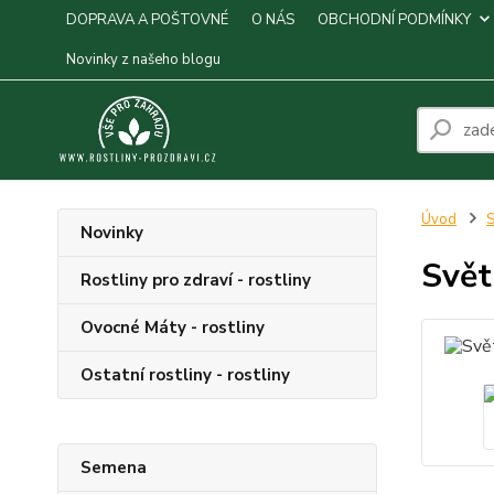
DOPRAVA A POŠTOVNÉ
O NÁS
OBCHODNÍ PODMÍNKY
Novinky z našeho blogu
Úvod
S
Novinky
Svět
Rostliny pro zdraví - rostliny
Ovocné Máty - rostliny
Ostatní rostliny - rostliny
Semena