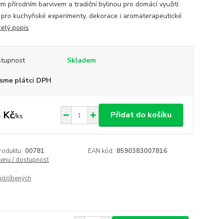
m přírodním barvivem a tradiční bylinou pro domácí využití.
í pro kuchyňské experimenty, dekorace i aromaterapeutické
celý popis
tupnost
Skladem
sme plátci DPH
 Kč
Přidat do košíku
/
ks
roduktu:
00781
EAN kód:
8590383007816
cenu / dostupnost
oblíbených