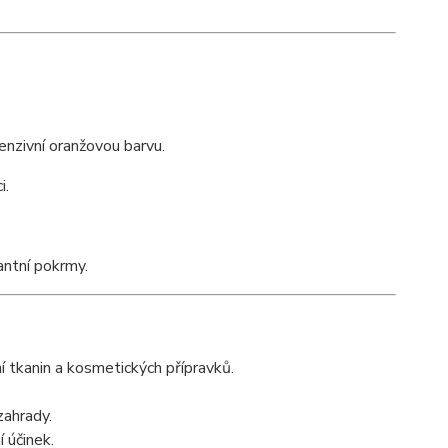
tenzivní oranžovou barvu.
i.
antní pokrmy.
í tkanin a kosmetických přípravků.
zahrady.
 účinek.