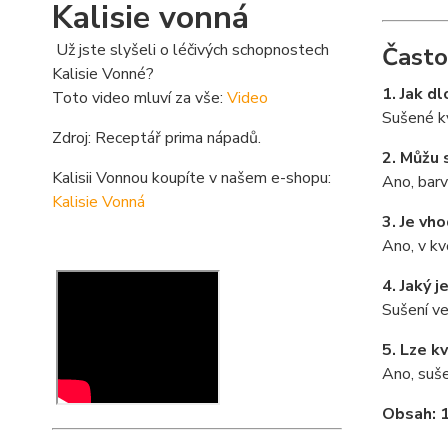
Kalisie vonná
Už jste slyšeli o léčivých schopnostech
Často
Kalisie Vonné?
1. Jak d
Toto video mluví za vše:
Video
Sušené kv
Zdroj: Receptář prima nápadů.
2. Můžu 
Kalisii Vonnou koupíte v našem e-shopu:
Ano, barv
Kalisie Vonná
3. Je vh
Ano, v kv
4. Jaký 
Sušení ve
5. Lze k
Ano, suše
Obsah: 