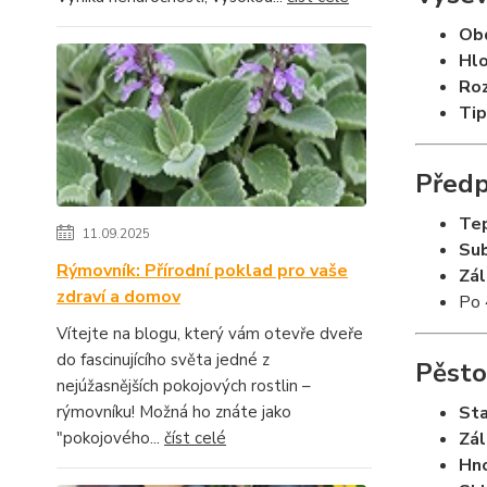
Ob
Hlo
Ro
Tip
Předp
Tep
11.09.2025
Sub
Rýmovník: Přírodní poklad pro vaše
Zál
zdraví a domov
Po 
Vítejte na blogu, který vám otevře dveře
do fascinujícího světa jedné z
Pěsto
nejúžasnějších pokojových rostlin –
rýmovníku! Možná ho znáte jako
Sta
"pokojového...
číst celé
Zál
Hno