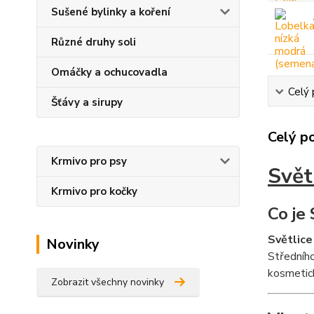
Sušené bylinky a koření
Různé druhy soli
Omáčky a ochucovadla
Celý 
Šťávy a sirupy
Celý p
Krmivo pro psy
Svět
Krmivo pro kočky
Co je 
Světlice
Novinky
Středního
kosmetick
Zobrazit všechny novinky