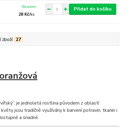
Skladem
Přidat do košíku
28 Kč
/
ks
í zboží
27
 oranžová
rvířský“, je jednoletá rostlina původem z oblastí
věty jsou tradičně využívány k barvení potravin, tkanin i
 dostupné a snadné.