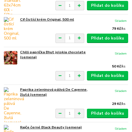
Přidat do košíku
Cif čistící krém Original, 500 ml
Skladem
79 Kč
/
ks
Přidat do košíku
Chilli paprička Bhut jolokia chocolate
Skladem
(semena)
50 Kč
/
ks
Přidat do košíku
Paprika zeleninová pálivá De Cayenne,
Skladem
žlutá (semena)
29 Kč
/
ks
Přidat do košíku
Rajče černé Black Beauty (semena)
Skladem