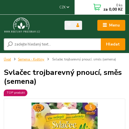
0
ks
CZK
za
0,00 Kč
Menu
Hledat
Úvod
Semena - Květiny
Svlačec trojbarevný pnoucí, směs (semena)
Svlačec trojbarevný pnoucí, směs
(semena)
TOP produkt