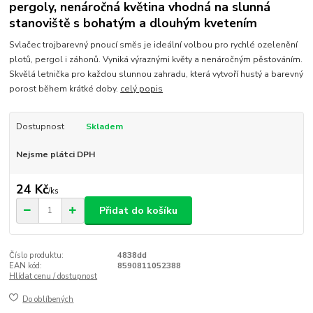
pergoly, nenáročná květina vhodná na slunná
stanoviště s bohatým a dlouhým kvetením
Svlačec trojbarevný pnoucí směs je ideální volbou pro rychlé ozelenění
plotů, pergol i záhonů. Vyniká výraznými květy a nenáročným pěstováním.
Skvělá letnička pro každou slunnou zahradu, která vytvoří hustý a barevný
porost během krátké doby.
celý popis
Dostupnost
Skladem
Nejsme plátci DPH
24 Kč
/
ks
Přidat do košíku
Číslo produktu:
4838dd
EAN kód:
8590811052388
Hlídat cenu / dostupnost
Do oblíbených