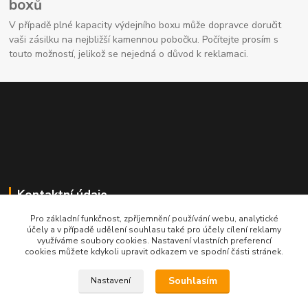
boxů
V případě plné kapacity výdejního boxu může dopravce doručit
vaši zásilku na nejbližší kamennou pobočku. Počítejte prosím s
touto možností, jelikož se nejedná o důvod k reklamaci.
Kontaktní údaje
Pro základní funkčnost, zpříjemnění používání webu, analytické
704691325
účely a v případě udělení souhlasu také pro účely cílení reklamy
využíváme soubory cookies. Nastavení vlastních preferencí
cookies můžete kdykoli upravit odkazem ve spodní části stránek.
info@rostliny-prozdravi.cz
Souhlasím
Nastavení