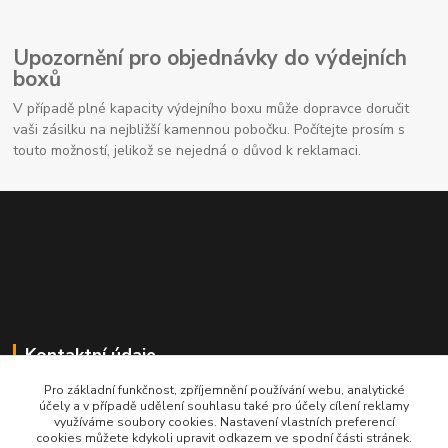
Upozornění pro objednávky do výdejních
boxů
V případě plné kapacity výdejního boxu může dopravce doručit
vaši zásilku na nejbližší kamennou pobočku. Počítejte prosím s
touto možností, jelikož se nejedná o důvod k reklamaci.
Kontaktní údaje
Pro základní funkčnost, zpříjemnění používání webu, analytické
704691325
účely a v případě udělení souhlasu také pro účely cílení reklamy
využíváme soubory cookies. Nastavení vlastních preferencí
cookies můžete kdykoli upravit odkazem ve spodní části stránek.
info@rostliny-prozdravi.cz