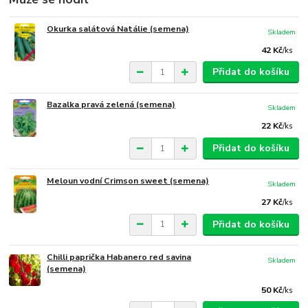
Okurka salátová Natálie (semena)
Skladem
42 Kč
/
ks
Přidat do košíku
Bazalka pravá zelená (semena)
Skladem
22 Kč
/
ks
Přidat do košíku
Meloun vodní Crimson sweet (semena)
Skladem
27 Kč
/
ks
Přidat do košíku
Chilli paprička Habanero red savina
Skladem
(semena)
50 Kč
/
ks