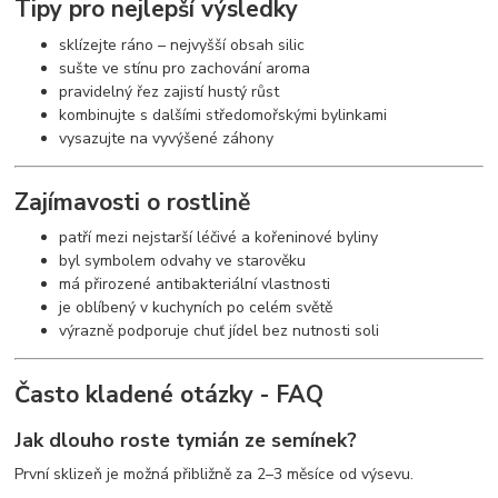
Tipy pro nejlepší výsledky
sklízejte ráno – nejvyšší obsah silic
sušte ve stínu pro zachování aroma
pravidelný řez zajistí hustý růst
kombinujte s dalšími středomořskými bylinkami
vysazujte na vyvýšené záhony
Zajímavosti o rostlině
patří mezi nejstarší léčivé a kořeninové byliny
byl symbolem odvahy ve starověku
má přirozené antibakteriální vlastnosti
je oblíbený v kuchyních po celém světě
výrazně podporuje chuť jídel bez nutnosti soli
Často kladené otázky - FAQ
Jak dlouho roste tymián ze semínek?
První sklizeň je možná přibližně za 2–3 měsíce od výsevu.