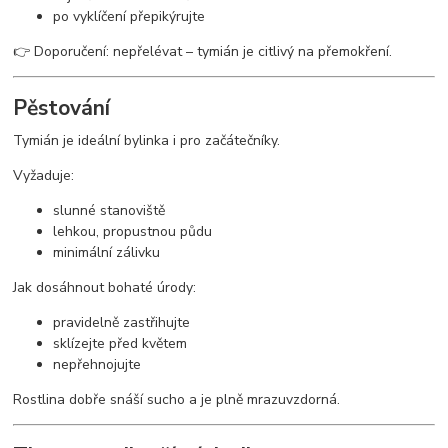
po vyklíčení přepikýrujte
👉 Doporučení: nepřelévat – tymián je citlivý na přemokření.
Pěstování
Tymián je ideální bylinka i pro začátečníky.
Vyžaduje:
slunné stanoviště
lehkou, propustnou půdu
minimální zálivku
Jak dosáhnout bohaté úrody:
pravidelně zastřihujte
sklízejte před květem
nepřehnojujte
Rostlina dobře snáší sucho a je plně mrazuvzdorná.