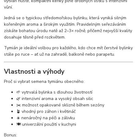
vytváří husté, kompaktní keříky plné drobných lístků s intenzivní
vůní.
Jedná se o typickou středomořskou bylinku, která vyniká silným
kořeněným aroma a širokým využitím. Pravidelným seřezáváním
získáte bohatou úrodu natě až 2–3× ročně, přičemž nejvyšší kvality
dosahuje těsně před rozkvětem.
Tymián je ideální volbou pro každého, kdo chce mít čerstvé bylinky
stále po ruce – ať už na zahradě, balkoně nebo parapetu.
Vlastnosti a výhody
Proč si vybrat semena tymiánu obecného:
🌱 vytrvalá bylinka s dlouhou životností
🌿 intenzivní aroma a vysoký obsah silic
✂️ možnost opakované sklizně během sezóny
🪴 vhodný pro záhon i květináč
☀️ nenáročný na péči a zálivku
🍽️ univerzální použití v kuchyni
Bonus: