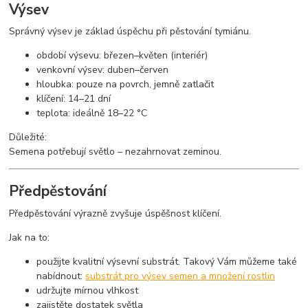
Výsev
Správný výsev je základ úspěchu při pěstování tymiánu.
období výsevu: březen–květen (interiér)
venkovní výsev: duben–červen
hloubka: pouze na povrch, jemně zatlačit
klíčení: 14–21 dní
teplota: ideálně 18–22 °C
Důležité:
Semena potřebují světlo – nezahrnovat zeminou.
Předpěstování
Předpěstování výrazně zvyšuje úspěšnost klíčení.
Jak na to:
použijte kvalitní výsevní substrát. Takový Vám můžeme také
nabídnout:
substrát pro výsev semen a množení rostlin
udržujte mírnou vlhkost
zajistěte dostatek světla