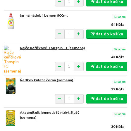
Přidat do košíku
Jar na nádobí, Lemon 900ml
Skladem
94 Kč
/
ks
Přidat do košíku
Rajče keříčkové Topspin F1 (semena)
Skladem
41 Kč
/
ks
Přidat do košíku
Ředkev kulatá černá (semena)
Skladem
22 Kč
/
ks
Přidat do košíku
Aksamitník jemnolistý nízký, žlutý
Skladem
(semena)
30 Kč
/
ks