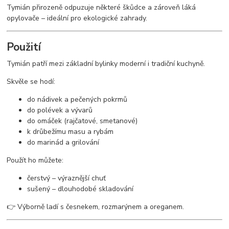
Tymián přirozeně odpuzuje některé škůdce a zároveň láká
opylovače – ideální pro ekologické zahrady.
Použití
Tymián patří mezi základní bylinky moderní i tradiční kuchyně.
Skvěle se hodí:
do nádivek a pečených pokrmů
do polévek a vývarů
do omáček (rajčatové, smetanové)
k drůbežímu masu a rybám
do marinád a grilování
Použít ho můžete:
čerstvý – výraznější chuť
sušený – dlouhodobé skladování
👉 Výborně ladí s česnekem, rozmarýnem a oreganem.