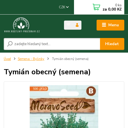
0
ks
CZK
za
0,00 Kč
Menu
Hledat
Úvod
Semena - Bylinky
Tymián obecný (semena)
Tymián obecný (semena)