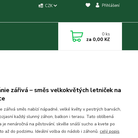
Přihlášení
CZK
0
ks
za
0,00 Kč
nie zářivá – směs velkokvětých letniček na
ce
e zářivá směs nabízí nápadné, velké květy v pestrých barvách,
rozjasní každý slunný záhon, balkon i terasu. Tato oblíbená
ka je nenáročná na pěstování, skvěle snáší sucho a kvete po
éto až do podzimu. Ideální volba do nádob i záhonů.
celý popis