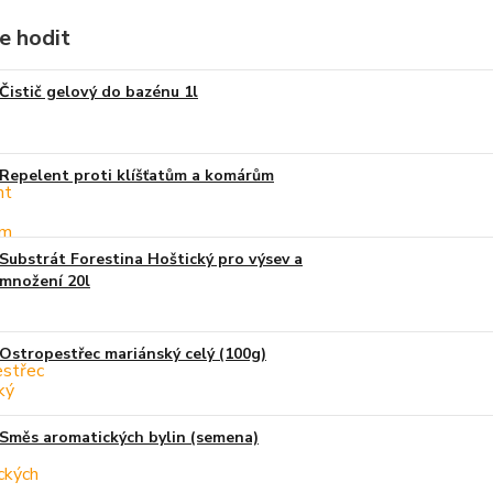
e hodit
Čistič gelový do bazénu 1l
Repelent proti klíšťatům a komárům
Substrát Forestina Hoštický pro výsev a
množení 20l
Ostropestřec mariánský celý (100g)
Směs aromatických bylin (semena)