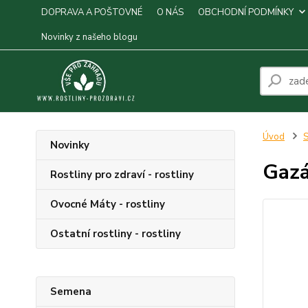
DOPRAVA A POŠTOVNÉ
O NÁS
OBCHODNÍ PODMÍNKY
Novinky z našeho blogu
Úvod
S
Novinky
Gazá
Rostliny pro zdraví - rostliny
Ovocné Máty - rostliny
Ostatní rostliny - rostliny
Semena