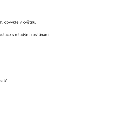
h, obvykle v květnu.
ulace s mladými rostlinami.
hatě.