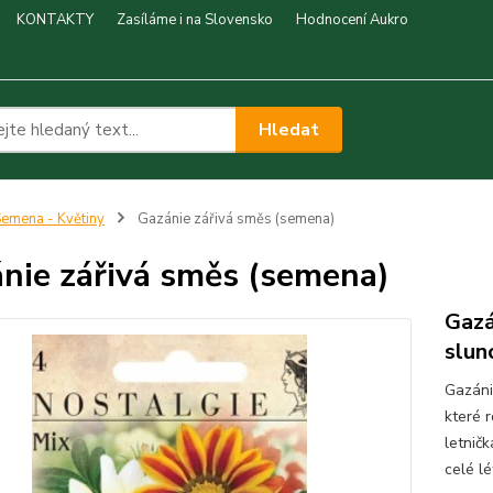
KONTAKTY
Zasíláme i na Slovensko
Hodnocení Aukro
Hledat
emena - Květiny
Gazánie zářivá směs (semena)
nie zářivá směs (semena)
Gazá
slun
Gazáni
které 
letnič
celé l