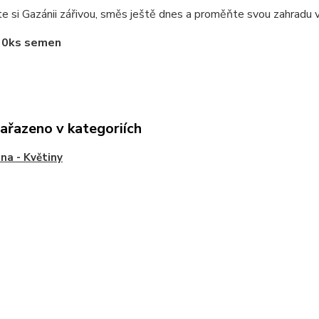
e si Gazánii zářivou, směs ještě dnes a proměňte svou zahradu v 
30ks semen
zařazeno v kategoriích
a - Květiny