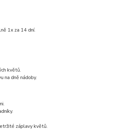
lně 1x za 14 dní.
ých květů.
vu na dně nádoby.
i.
adníky.
etržité záplavy květů.