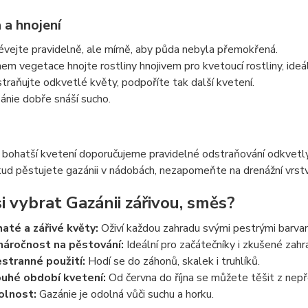
 a hnojení
évejte pravidelně, ale mírně, aby půda nebyla přemokřená.
em vegetace hnojte rostliny hnojivem pro kvetoucí rostliny, ideá
traňujte odkvetlé květy, podpoříte tak další kvetení.
ánie dobře snáší sucho.
 bohatší kvetení doporučujeme pravidelné odstraňování odkvetl
ud pěstujete gazánii v nádobách, nezapomeňte na drenážní vrst
si vybrat Gazánii zářivou, směs?
até a zářivé květy:
Oživí každou zahradu svými pestrými barvam
áročnost na pěstování:
Ideální pro začátečníky i zkušené zahr
stranné použití:
Hodí se do záhonů, skalek i truhlíků.
uhé období kvetení:
Od června do října se můžete těšit z nepř
olnost:
Gazánie je odolná vůči suchu a horku.