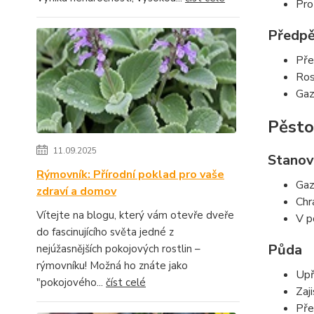
Pro
Předpě
Pře
Ros
Gaz
Pěsto
11.09.2025
Stanov
Rýmovník: Přírodní poklad pro vaše
Gaz
zdraví a domov
Chr
Vítejte na blogu, který vám otevře dveře
V p
do fascinujícího světa jedné z
Půda
nejúžasnějších pokojových rostlin –
rýmovníku! Možná ho znáte jako
Upř
"pokojového...
číst celé
Zaj
Pře