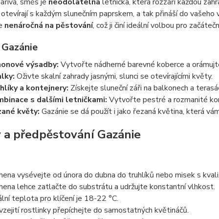
ářivá, směs je
neodolatelná
letnička, která rozzáří každou zahra
otevírají s každým slunečním paprskem, a tak přináší do vašeho 
je
nenáročná na pěstování
, což ji činí ideální volbou pro začáte
í Gazánie
onové výsadby:
Vytvořte nádherné barevné koberce a orámujte 
lky:
Oživte skalní zahrady jasnými, slunci se otevírajícími květy.
hlíky a kontejnery:
Získejte sluneční záři na balkonech a terasách
binace s dalšími letničkami:
Vytvořte pestré a rozmanité kom
ané květy:
Gazánie se dá použít i jako řezaná květina, která vá
 a předpěstování Gazánie
ena vysévejte od února do dubna do truhlíků nebo misek s kval
ena lehce zatlačte do substrátu a udržujte konstantní vlhkost.
ální teplota pro klíčení je 18-22 °C.
vzejití rostlinky přepíchejte do samostatných květináčů.