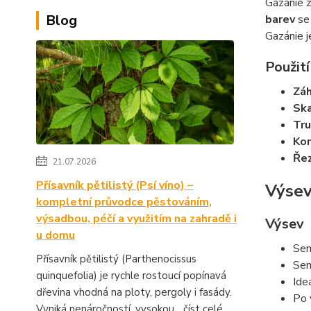
Gazánie z
Blog
barev
se 
Gazánie 
Použit
Záh
Ska
Tru
Kom
Řez
21.07.2026
Přísavník pětilistý (Psí víno) –
Výsev
kompletní průvodce pěstováním,
výsadbou, péčí a využitím na zahradě i
Výsev
u domu
Sem
Přísavník pětilistý (Parthenocissus
Sem
quinquefolia) je rychle rostoucí popínavá
Ide
dřevina vhodná na ploty, pergoly i fasády.
Po 
Vyniká nenáročností, vysokou...
číst celé