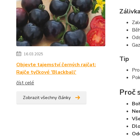
Zálivka
Zal
Běh
Ods
Gaz
16.03.2025
Tip
Objevte tajemství černých rajčat:
Pro
Rajče tyčkové 'Blackball'
Pok
číst celé
Proč 
Zobrazit všechny články
Boh
Nen
Vše
Dlo
Od