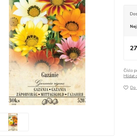
Dos
Nej
27
Číslo p
Hlídat 
Do 