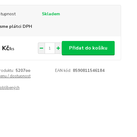
tupnost
Skladem
sme plátci DPH
 Kč
Přidat do košíku
/
ks
roduktu:
5207oo
EAN kód:
8590811546184
cenu / dostupnost
oblíbených