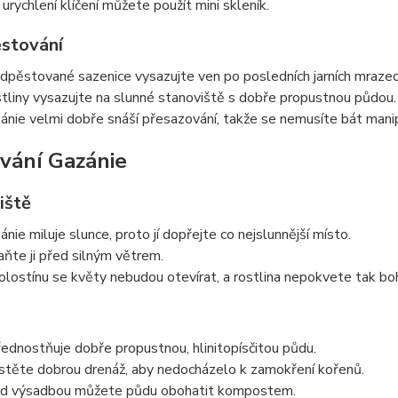
 urychlení klíčení můžete použít mini skleník.
stování
dpěstované sazenice vysazujte ven po posledních jarních mrazec
tliny vysazujte na slunné stanoviště s dobře propustnou půdou.
ánie velmi dobře snáší přesazování, takže se nemusíte bát manip
vání Gazánie
iště
ánie miluje slunce, proto jí dopřejte co nejslunnější místo.
aňte ji před silným větrem.
olostínu se květy nebudou otevírat, a rostlina nepokvete tak bo
ednostňuje dobře propustnou, hlinitopísčitou půdu.
istěte dobrou drenáž, aby nedocházelo k zamokření kořenů.
d výsadbou můžete půdu obohatit kompostem.