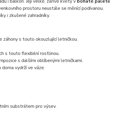
du i balkon. Její velké, zářivé květy v
bohaté paletě
venkovního prostoru neustále se měnící podívanou.
čníky i zkušené zahradníky.
záhony s touto okouzlující letničkou.
 s touto flexibilní rostlinou.
pozice s dalšími oblíbenými letničkami.
m doma vydrží ve váze.
itním substrátem pro výsev.