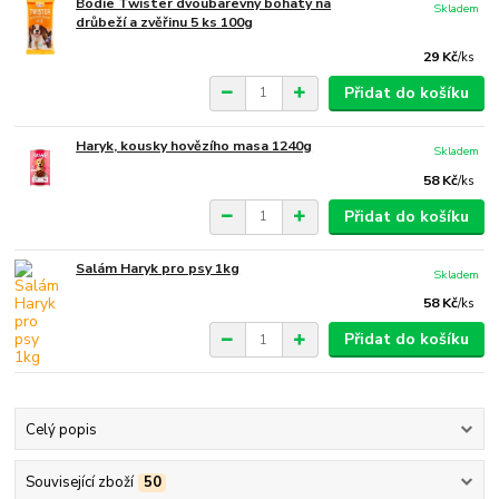
Bodie Twister dvoubarevný bohatý na
Skladem
drůbeží a zvěřinu 5 ks 100g
29 Kč
/
ks
Přidat do košíku
Haryk, kousky hovězího masa 1240g
Skladem
58 Kč
/
ks
Přidat do košíku
Salám Haryk pro psy 1kg
Skladem
58 Kč
/
ks
Přidat do košíku
Celý popis
Související zboží
50