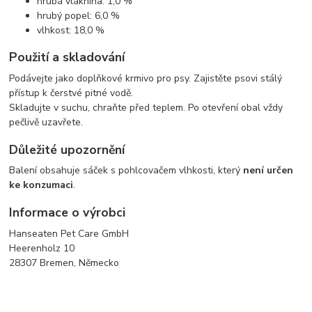
hrubá vláknina: 1,0 %
hrubý popel: 6,0 %
vlhkost: 18,0 %
Použití a skladování
Podávejte jako doplňkové krmivo pro psy. Zajistěte psovi stálý
přístup k čerstvé pitné vodě.
Skladujte v suchu, chraňte před teplem. Po otevření obal vždy
pečlivě uzavřete.
Důležité upozornění
Balení obsahuje sáček s pohlcovačem vlhkosti, který
není určen
ke konzumaci
.
Informace o výrobci
Hanseaten Pet Care GmbH
Heerenholz 10
28307 Bremen, Německo