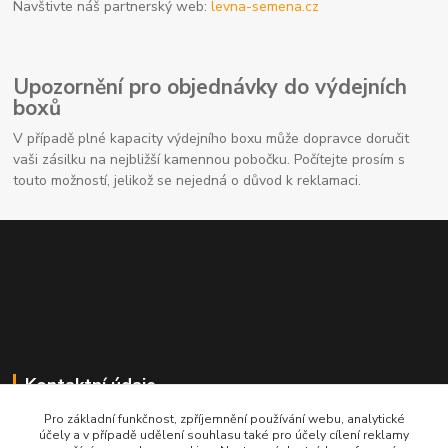
Navštivte náš partnerský web:
levna-semena.cz
Upozornění pro objednávky do výdejních
boxů
V případě plné kapacity výdejního boxu může dopravce doručit
vaši zásilku na nejbližší kamennou pobočku. Počítejte prosím s
touto možností, jelikož se nejedná o důvod k reklamaci.
Kontaktní údaje
Pro základní funkčnost, zpříjemnění používání webu, analytické
704691325
účely a v případě udělení souhlasu také pro účely cílení reklamy