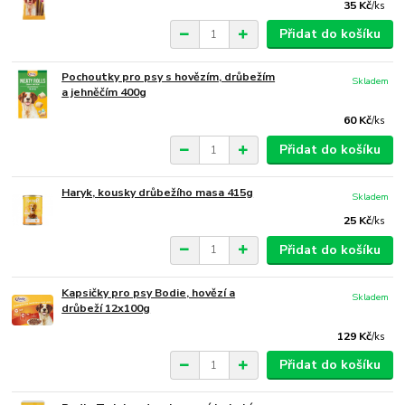
35 Kč
/
ks
Přidat do košíku
Pochoutky pro psy s hovězím, drůbežím
Skladem
a jehněčím 400g
60 Kč
/
ks
Přidat do košíku
Haryk, kousky drůbežího masa 415g
Skladem
25 Kč
/
ks
Přidat do košíku
Kapsičky pro psy Bodie, hovězí a
Skladem
drůbeží 12x100g
129 Kč
/
ks
Přidat do košíku