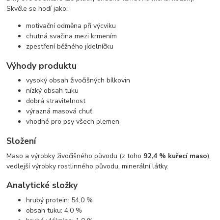
Skvěle se hodí jako:
motivační odměna při výcviku
chutná svačina mezi krmením
zpestření běžného jídelníčku
Výhody produktu
vysoký obsah živočišných bílkovin
nízký obsah tuku
dobrá stravitelnost
výrazná masová chuť
vhodné pro psy všech plemen
Složení
Maso a výrobky živočišného původu (z toho
92,4 % kuřecí maso
),
vedlejší výrobky rostlinného původu, minerální látky.
Analytické složky
hrubý protein: 54,0 %
obsah tuku: 4,0 %