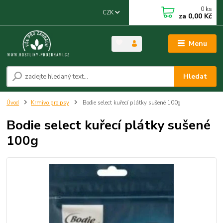
0
ks
CZK
za
0,00 Kč
Menu
Hledat
Úvod
Krmivo pro psy
Bodie select kuřecí plátky sušené 100g
Bodie select kuřecí plátky sušené
100g