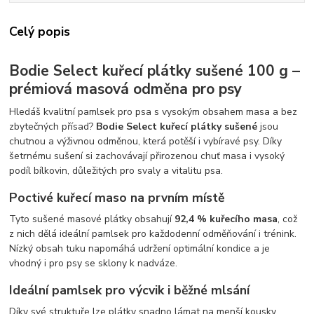
Celý popis
Bodie Select kuřecí plátky sušené 100 g –
prémiová masová odměna pro psy
Hledáš kvalitní pamlsek pro psa s vysokým obsahem masa a bez
zbytečných přísad?
Bodie Select kuřecí plátky sušené
jsou
chutnou a výživnou odměnou, která potěší i vybíravé psy. Díky
šetrnému sušení si zachovávají přirozenou chuť masa i vysoký
podíl bílkovin, důležitých pro svaly a vitalitu psa.
Poctivé kuřecí maso na prvním místě
Tyto sušené masové plátky obsahují
92,4 % kuřecího masa
, což
z nich dělá ideální pamlsek pro každodenní odměňování i trénink.
Nízký obsah tuku napomáhá udržení optimální kondice a je
vhodný i pro psy se sklony k nadváze.
Ideální pamlsek pro výcvik i běžné mlsání
Díky své struktuře lze plátky snadno lámat na menší kousky.