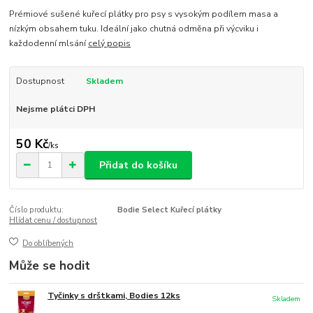
Prémiové sušené kuřecí plátky pro psy s vysokým podílem masa a
nízkým obsahem tuku. Ideální jako chutná odměna při výcviku i
každodenní mlsání
celý popis
Dostupnost
Skladem
Nejsme plátci DPH
50 Kč
/
ks
Přidat do košíku
Číslo produktu:
Bodie Select Kuřecí plátky
Hlídat cenu / dostupnost
Do oblíbených
Může se hodit
Tyčinky s drštkami, Bodies 12ks
Skladem