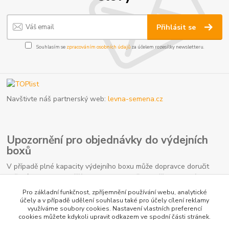
Přihlásit se
Souhlasím se
zpracováním osobních údajů
za účelem rozesílky newsletteru.
Navštivte náš partnerský web:
levna-semena.cz
Upozornění pro objednávky do výdejních
boxů
V případě plné kapacity výdejního boxu může dopravce doručit
vaši zásilku na nejbližší kamennou pobočku. Počítejte prosím s
touto možností, jelikož se nejedná o důvod k reklamaci.
Pro základní funkčnost, zpříjemnění používání webu, analytické
účely a v případě udělení souhlasu také pro účely cílení reklamy
využíváme soubory cookies. Nastavení vlastních preferencí
cookies můžete kdykoli upravit odkazem ve spodní části stránek.