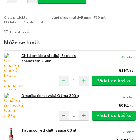
Číslo produktu:
Jupí sirup multivitamín 700 ml
Hlídat cenu / dostupnost
Do oblíbených
Může se hodit
Chilli omáčka sladká, Exotic s
Skladem
ananasem 250ml
94 Kč
/
ks
Přidat do košíku
Omáčka čertovská Otma 300 g
Skladem
60 Kč
/
ks
Přidat do košíku
Tabasco red chilli sauce 60ml
Skladem
110 Kč