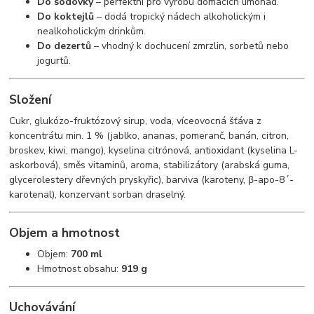
Do sodovky
– perfektní pro výrobu domácích limonád.
Do koktejlů
– dodá tropický nádech alkoholickým i
nealkoholickým drinkům.
Do dezertů
– vhodný k dochucení zmrzlin, sorbetů nebo
jogurtů.
Složení
Cukr, glukózo-fruktózový sirup, voda, víceovocná šťáva z
koncentrátu min. 1 % (jablko, ananas, pomeranč, banán, citron,
broskev, kiwi, mango), kyselina citrónová, antioxidant (kyselina L-
askorbová), směs vitaminů, aroma, stabilizátory (arabská guma,
glycerolestery dřevných pryskyřic), barviva (karoteny, β-apo-8´-
karotenal), konzervant sorban draselný.
Objem a hmotnost
Objem:
700 ml
Hmotnost obsahu:
919 g
Uchovávání