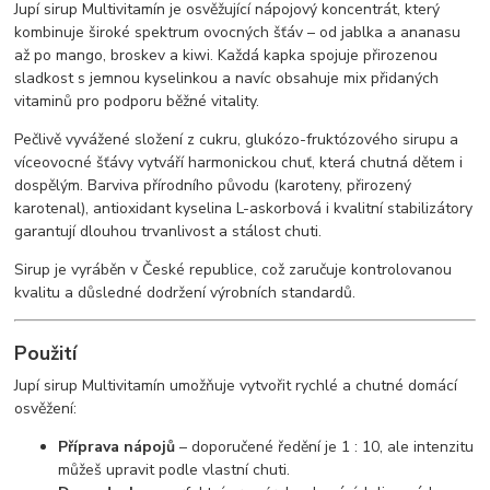
Jupí sirup Multivitamín je osvěžující nápojový koncentrát, který
kombinuje široké spektrum ovocných šťáv – od jablka a ananasu
až po mango, broskev a kiwi. Každá kapka spojuje přirozenou
sladkost s jemnou kyselinkou a navíc obsahuje mix přidaných
vitaminů pro podporu běžné vitality.
Pečlivě vyvážené složení z cukru, glukózo-fruktózového sirupu a
víceovocné šťávy vytváří harmonickou chuť, která chutná dětem i
dospělým. Barviva přírodního původu (karoteny, přirozený
karotenal), antioxidant kyselina L-askorbová i kvalitní stabilizátory
garantují dlouhou trvanlivost a stálost chuti.
Sirup je vyráběn v České republice, což zaručuje kontrolovanou
kvalitu a důsledné dodržení výrobních standardů.
Použití
Jupí sirup Multivitamín umožňuje vytvořit rychlé a chutné domácí
osvěžení:
Příprava nápojů
– doporučené ředění je 1 : 10, ale intenzitu
můžeš upravit podle vlastní chuti.