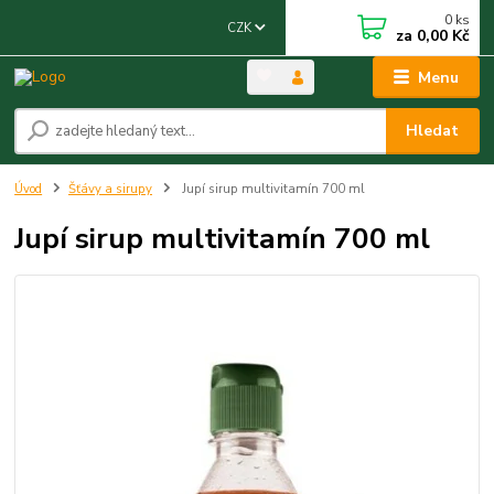
0
ks
CZK
za
0,00 Kč
Menu
Hledat
Úvod
Šťávy a sirupy
Jupí sirup multivitamín 700 ml
Jupí sirup multivitamín 700 ml