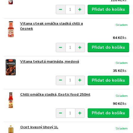
/
ks
Přidat do košíku
Vitana steak omáčka sladká chilli a
Skladem
česnek
64 Kč
/
ks
Přidat do košíku
Vitana tekutá marináda, medová
Skladem
35 Kč
/
ks
Přidat do košíku
Chilli omáčka sladká, Exotic food 250ml
Skladem
90 Kč
/
ks
Přidat do košíku
Ocet kvasný lihový 1L
Skladem