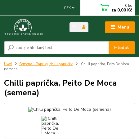
0
ks
CZK
za
0,00 Kč
Menu
Hledat
Úvod
Semena - Papriky, chilli papričky
Chilli paprička, Peito De Moca
(semena)
Chilli paprička, Peito De Moca
(semena)