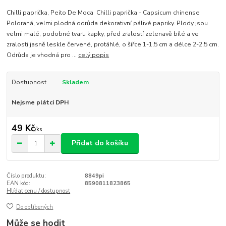
Chilli paprička, Peito De Moca Chilli paprička - Capsicum chinense
Poloraná, velmi plodná odrůda dekorativní pálivé papriky. Plody jsou
velmi malé, podobné tvaru kapky, před zralostí zelenavě bílé a ve
zralosti jasně leskle červené, protáhlé, o šířce 1-1,5 cm a délce 2-2,5 cm.
Odrůda je vhodná pro ...
celý popis
Dostupnost
Skladem
Nejsme plátci DPH
49 Kč
/
ks
Přidat do košíku
Číslo produktu:
8849pi
EAN kód:
8590811823865
Hlídat cenu / dostupnost
Do oblíbených
Může se hodit