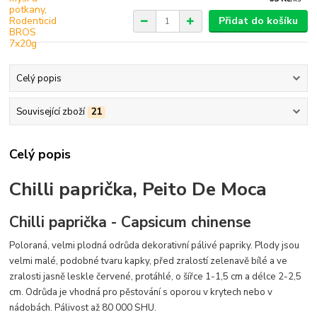
Přidat do košíku
Celý popis
Související zboží
21
Celý popis
Chilli paprička, Peito De Moca
Chilli paprička - Capsicum chinense
Poloraná, velmi plodná odrůda dekorativní pálivé papriky. Plody jsou
velmi malé, podobné tvaru kapky, před zralostí zelenavě bílé a ve
zralosti jasně leskle červené, protáhlé, o šířce 1-1,5 cm a délce 2-2,5
cm. Odrůda je vhodná pro pěstování s oporou v krytech nebo v
nádobách. Pálivost až 80 000 SHU.