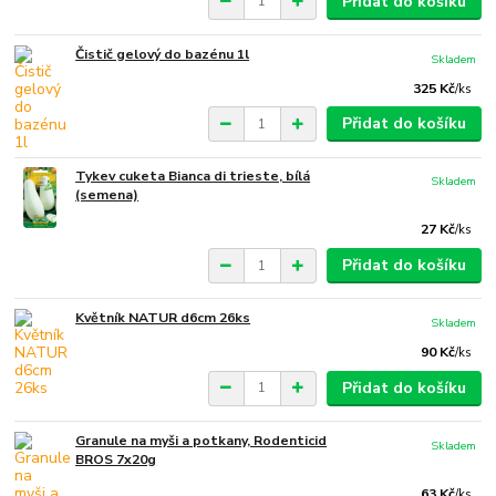
Přidat do košíku
Čistič gelový do bazénu 1l
Skladem
325 Kč
/
ks
Přidat do košíku
Tykev cuketa Bianca di trieste, bílá
Skladem
(semena)
27 Kč
/
ks
Přidat do košíku
Květník NATUR d6cm 26ks
Skladem
90 Kč
/
ks
Přidat do košíku
Granule na myši a potkany, Rodenticid
Skladem
BROS 7x20g
63 Kč
/
ks