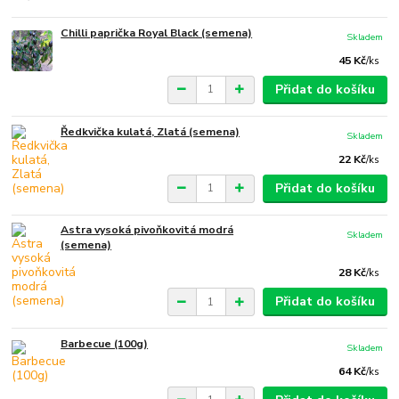
Chilli paprička Royal Black (semena)
Skladem
45 Kč
/
ks
Přidat do košíku
Ředkvička kulatá, Zlatá (semena)
Skladem
22 Kč
/
ks
Přidat do košíku
Astra vysoká pivoňkovitá modrá
Skladem
(semena)
28 Kč
/
ks
Přidat do košíku
Barbecue (100g)
Skladem
64 Kč
/
ks