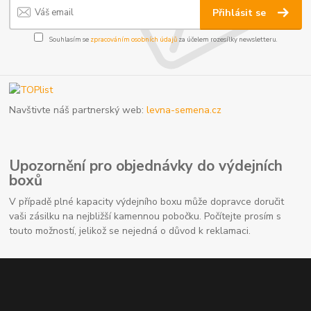
Přihlásit se
Souhlasím se
zpracováním osobních údajů
za účelem rozesílky newsletteru.
Navštivte náš partnerský web:
levna-semena.cz
Upozornění pro objednávky do výdejních
boxů
V případě plné kapacity výdejního boxu může dopravce doručit
vaši zásilku na nejbližší kamennou pobočku. Počítejte prosím s
touto možností, jelikož se nejedná o důvod k reklamaci.