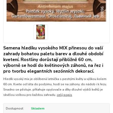
Semena hledíku vysokého MIX přinesou do vaší
zahrady bohatou paletu barev a dlouhé období
kvetení. Rostliny dorůstají přibližně 60 cm,
výborně se hodí do květinových záhonů, na řez i
pro tvorbu elegantních sezónních dekorací.
Hledík vysoký mix je oblíbená letnička s pestrými květy a výškou kolem
60 cm. Kvete od léta do podzimu, hodí se na záhony, do nádob i k řezu.
Snadno se pěstuje, přitahuje opylovače a díky dlouhé výdrži květů je
skvělou volbou pro každou zahradu.
celý popis
Dostupnost
Skladem