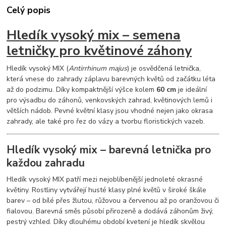
Celý popis
Hledík vysoký mix – semena
letničky pro květinové záhony
Hledík vysoký MIX (
Antirrhinum majus
) je osvědčená letnička,
která vnese do zahrady záplavu barevných květů od začátku léta
až do podzimu. Díky kompaktnější výšce kolem
60 cm
je ideální
pro výsadbu do záhonů, venkovských zahrad, květinových lemů i
větších nádob. Pevné květní klasy jsou vhodné nejen jako okrasa
zahrady, ale také pro řez do vázy a tvorbu floristických vazeb.
Hledík vysoký mix – barevná letnička pro
každou zahradu
Hledík vysoký MIX patří mezi nejoblíbenější jednoleté okrasné
květiny. Rostliny vytvářejí husté klasy plné květů v široké škále
barev – od bílé přes žlutou, růžovou a červenou až po oranžovou či
fialovou. Barevná směs působí přirozeně a dodává záhonům živý,
pestrý vzhled. Díky dlouhému období kvetení je hledík skvělou