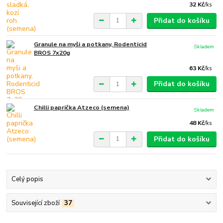
32 Kč
/
ks
Přidat do košíku
Granule na myši a potkany, Rodenticid
Skladem
BROS 7x20g
63 Kč
/
ks
Přidat do košíku
Chilli paprička Atzeco (semena)
Skladem
48 Kč
/
ks
Přidat do košíku
Celý popis
Související zboží
37