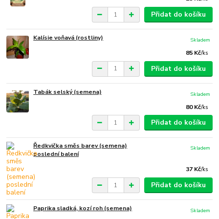
Přidat do košíku
Kalísie voňavá (rostliny)
Skladem
85 Kč
/
ks
Přidat do košíku
Tabák selský (semena)
Skladem
80 Kč
/
ks
Přidat do košíku
Ředkvička směs barev (semena)
Skladem
poslední balení
37 Kč
/
ks
Přidat do košíku
Paprika sladká, kozí roh (semena)
Skladem