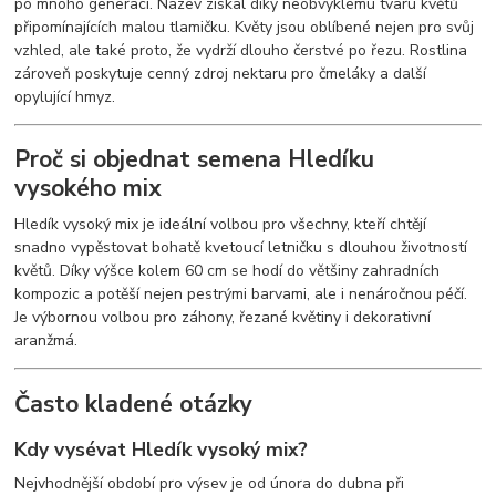
po mnoho generací. Název získal díky neobvyklému tvaru květů
připomínajících malou tlamičku. Květy jsou oblíbené nejen pro svůj
vzhled, ale také proto, že vydrží dlouho čerstvé po řezu. Rostlina
zároveň poskytuje cenný zdroj nektaru pro čmeláky a další
opylující hmyz.
Proč si objednat semena Hledíku
vysokého mix
Hledík vysoký mix je ideální volbou pro všechny, kteří chtějí
snadno vypěstovat bohatě kvetoucí letničku s dlouhou životností
květů. Díky výšce kolem 60 cm se hodí do většiny zahradních
kompozic a potěší nejen pestrými barvami, ale i nenáročnou péčí.
Je výbornou volbou pro záhony, řezané květiny i dekorativní
aranžmá.
Často kladené otázky
Kdy vysévat Hledík vysoký mix?
Nejvhodnější období pro výsev je od února do dubna při