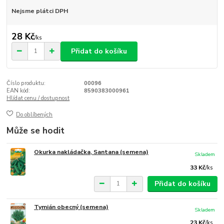
Nejsme plátci DPH
28 Kč
/
ks
Přidat do košíku
Číslo produktu:
00096
EAN kód:
8590383000961
Hlídat cenu / dostupnost
Do oblíbených
Může se hodit
Okurka nakládačka, Santana (semena)
Skladem
33 Kč
/
ks
Přidat do košíku
Tymián obecný (semena)
Skladem
23 Kč
/
ks