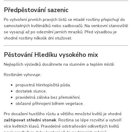
Předpěstování sazenic
Po vytvoření prvních pravých listů se mladé rostliny přepichují do
samostatných květináčků nebo sadbovačů. Na venkovní stanoviště
se vysazují až po odeznění jarních mrazíků. Před výsadbou je
vhodné rostliny několik dní otužovat.
Pěstování Hledíku vysokého mix
Nejlepších výsledků dosáhnete na slunném a teplém místě.
Rostlinám vyhovuje:
propustná hlinitopísčitá půda,
dostatek slunce,
pravidelná zálivka bez přemokření,
občasné přihnojení během vegetace.
Pro dosažení hustšího růstu a většího množství květů je vhodné
zaštipovat střední stonek
. Rostlina se lépe rozvětví a vytvoří
více květních klasů. Pravidelné odstraňování odkvetlých květů