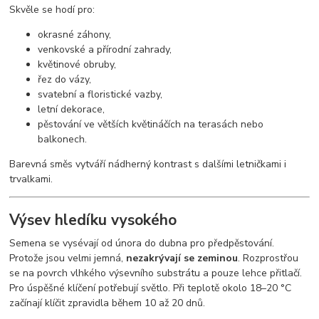
Skvěle se hodí pro:
okrasné záhony,
venkovské a přírodní zahrady,
květinové obruby,
řez do vázy,
svatební a floristické vazby,
letní dekorace,
pěstování ve větších květináčích na terasách nebo
balkonech.
Barevná směs vytváří nádherný kontrast s dalšími letničkami i
trvalkami.
Výsev hledíku vysokého
Semena se vysévají od února do dubna pro předpěstování.
Protože jsou velmi jemná,
nezakrývají se zeminou
. Rozprostřou
se na povrch vlhkého výsevního substrátu a pouze lehce přitlačí.
Pro úspěšné klíčení potřebují světlo. Při teplotě okolo 18–20 °C
začínají klíčit zpravidla během 10 až 20 dnů.