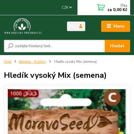
0
ks
CZK
za
0,00 Kč
Menu
Hledat
Úvod
Semena - Květiny
Hledík vysoký Mix (semena)
Hledík vysoký Mix (semena)