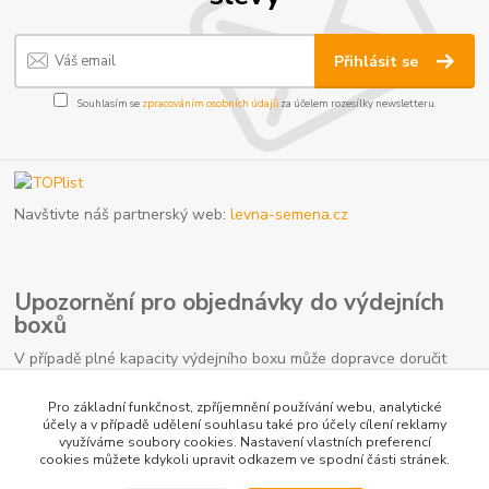
Přihlásit se
Souhlasím se
zpracováním osobních údajů
za účelem rozesílky newsletteru.
Navštivte náš partnerský web:
levna-semena.cz
Upozornění pro objednávky do výdejních
boxů
V případě plné kapacity výdejního boxu může dopravce doručit
vaši zásilku na nejbližší kamennou pobočku. Počítejte prosím s
touto možností, jelikož se nejedná o důvod k reklamaci.
Pro základní funkčnost, zpříjemnění používání webu, analytické
účely a v případě udělení souhlasu také pro účely cílení reklamy
využíváme soubory cookies. Nastavení vlastních preferencí
cookies můžete kdykoli upravit odkazem ve spodní části stránek.