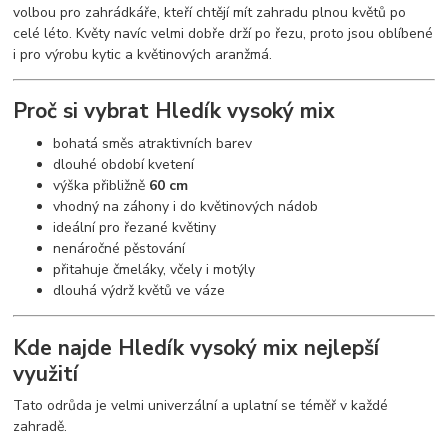
volbou pro zahrádkáře, kteří chtějí mít zahradu plnou květů po
celé léto. Květy navíc velmi dobře drží po řezu, proto jsou oblíbené
i pro výrobu kytic a květinových aranžmá.
Proč si vybrat Hledík vysoký mix
bohatá směs atraktivních barev
dlouhé období kvetení
výška přibližně
60 cm
vhodný na záhony i do květinových nádob
ideální pro řezané květiny
nenáročné pěstování
přitahuje čmeláky, včely i motýly
dlouhá výdrž květů ve váze
Kde najde Hledík vysoký mix nejlepší
využití
Tato odrůda je velmi univerzální a uplatní se téměř v každé
zahradě.