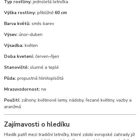
Typ rostliny:
jednoletá letnička
Výška rostliny:
přibližně
60 cm
Barva květů:
směs barev
Výsev:
únor–duben
Výsadba:
květen
Doba kvetení:
červen–říjen
Stanoviště:
slunné a teplé
Půda:
propustná hlinitopísčitá
Mrazuvzdornost:
ne
Použití:
záhony, květinové lemy, nádoby, řezané květiny, vazby a
aranžmá
Zajímavosti o hledíku
Hledík patří mezi tradiční letničky, které zdobí evropské zahrady již