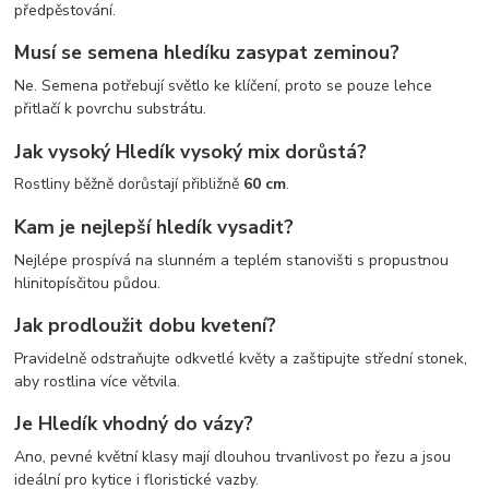
předpěstování.
Musí se semena hledíku zasypat zeminou?
Ne. Semena potřebují světlo ke klíčení, proto se pouze lehce
přitlačí k povrchu substrátu.
Jak vysoký Hledík vysoký mix dorůstá?
Rostliny běžně dorůstají přibližně
60 cm
.
Kam je nejlepší hledík vysadit?
Nejlépe prospívá na slunném a teplém stanovišti s propustnou
hlinitopísčitou půdou.
Jak prodloužit dobu kvetení?
Pravidelně odstraňujte odkvetlé květy a zaštipujte střední stonek,
aby rostlina více větvila.
Je Hledík vhodný do vázy?
Ano, pevné květní klasy mají dlouhou trvanlivost po řezu a jsou
ideální pro kytice i floristické vazby.