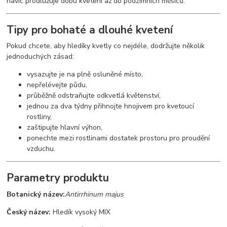
navíc prodlužuje dobu kvetení až do podzimních měsíců.
Tipy pro bohaté a dlouhé kvetení
Pokud chcete, aby hledíky kvetly co nejdéle, dodržujte několik
jednoduchých zásad:
vysazujte je na plně osluněné místo,
nepřelévejte půdu,
průběžně odstraňujte odkvetlá květenství,
jednou za dva týdny přihnojte hnojivem pro kvetoucí
rostliny,
zaštipujte hlavní výhon,
ponechte mezi rostlinami dostatek prostoru pro proudění
vzduchu.
Parametry produktu
Botanický název:
Antirrhinum majus
Český název:
Hledík vysoký MIX