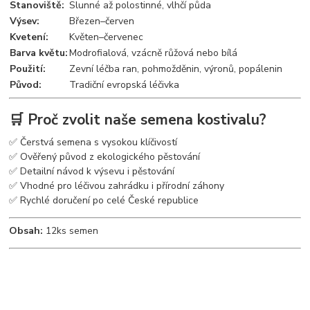
Stanoviště:
Slunné až polostinné, vlhčí půda
Výsev:
Březen–červen
Kvetení:
Květen–červenec
Barva květu:
Modrofialová, vzácně růžová nebo bílá
Použití:
Zevní léčba ran, pohmožděnin, výronů, popálenin
Původ:
Tradiční evropská léčivka
🛒 Proč zvolit naše semena kostivalu?
✅ Čerstvá semena s vysokou klíčivostí
✅ Ověřený původ z ekologického pěstování
✅ Detailní návod k výsevu i pěstování
✅ Vhodné pro léčivou zahrádku i přírodní záhony
✅ Rychlé doručení po celé České republice
Obsah:
12ks semen