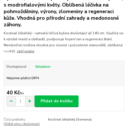
s modrofialovými květy. Oblíbená léčivka na
pohmožděniny, výrony, zlomeniny a regeneraci
kůže. Vhodná pro přírodní zahrady a medonosné
záhony.
Kostival lékařský – vytrvalá léčivá bylina dorůstající až 140 cm. Využívá se
k výrobě mastí a obkladů, podporuje hojení ran a regeneraci tkání.
Nenáročná rostlina vhodná pro slunné i polostinné stanoviště, oblíbená
i u včel.
celý popis
Dostupnost
Skladem
Nejsme plátci DPH
40 Kč
/
ks
Přidat do košíku
Číslo produktu:
Kostival lékařský (Semena)
Hlídat cenu / dostupnost