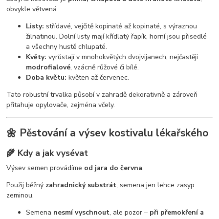
obvykle větvená.
Listy:
střídavé, vejčitě kopinaté až kopinaté, s výraznou
žilnatinou. Dolní listy mají křídlatý řapík, horní jsou přisedlé
a všechny hustě chlupaté.
Květy:
vyrůstají v mnohokvětých dvojvijanech, nejčastěji
modrofialové
, vzácně růžové či bílé.
Doba květu:
květen až červenec.
Tato robustní trvalka působí v zahradě dekorativně a zároveň
přitahuje opylovače, zejména včely.
🌼 Pěstování a výsev kostivalu lékařského
🌾 Kdy a jak vysévat
Výsev semen provádíme
od jara do června
.
Použij běžný
zahradnický substrát
, semena jen lehce zasyp
zeminou.
Semena
nesmí vyschnout
, ale pozor –
při přemokření a