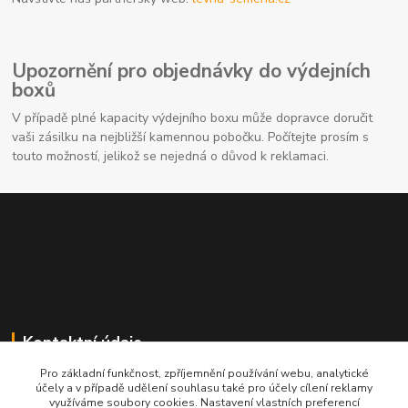
Upozornění pro objednávky do výdejních
boxů
V případě plné kapacity výdejního boxu může dopravce doručit
vaši zásilku na nejbližší kamennou pobočku. Počítejte prosím s
touto možností, jelikož se nejedná o důvod k reklamaci.
Kontaktní údaje
Pro základní funkčnost, zpříjemnění používání webu, analytické
704691325
účely a v případě udělení souhlasu také pro účely cílení reklamy
využíváme soubory cookies. Nastavení vlastních preferencí