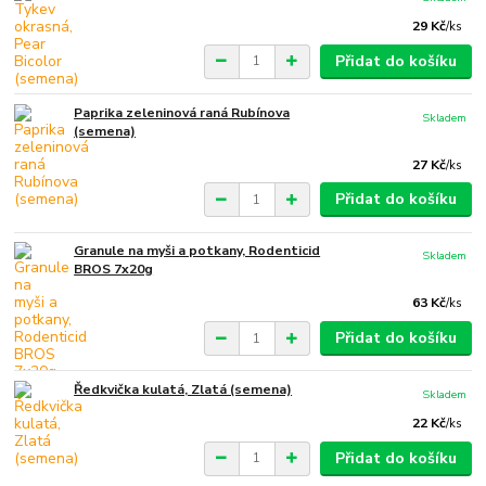
29 Kč
/
ks
Přidat do košíku
Paprika zeleninová raná Rubínova
Skladem
(semena)
27 Kč
/
ks
Přidat do košíku
Granule na myši a potkany, Rodenticid
Skladem
BROS 7x20g
63 Kč
/
ks
Přidat do košíku
Ředkvička kulatá, Zlatá (semena)
Skladem
22 Kč
/
ks
Přidat do košíku