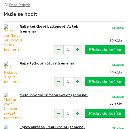
Do oblíbených
Může se hodit
Rajče keříčkové balkónové, Aztek
Skladem
(semena)
26 Kč
/
ks
Přidat do košíku
Rajče tyčkové, růžové (semena)
Skladem
56 Kč
/
ks
Přidat do košíku
Meloun vodní Crimson sweet (semena)
Skladem
27 Kč
/
ks
Přidat do košíku
Tykev okrasná, Pear Bicolor (semena)
Skladem