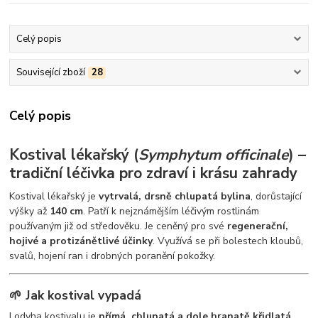
Celý popis
Související zboží
28
Celý popis
Kostival lékařský (
Symphytum officinale
) –
tradiční léčivka pro zdraví i krásu zahrady
Kostival lékařský je
vytrvalá, drsně chlupatá bylina
, dorůstající
výšky až
140 cm
. Patří k nejznámějším léčivým rostlinám
používaným již od středověku. Je ceněný pro své
regenerační,
hojivé a protizánětlivé účinky
. Využívá se při bolestech kloubů,
svalů, hojení ran i drobných poranění pokožky.
🌱 Jak kostival vypadá
Lodyha kostivalu je
přímá, chlupatá a dole hranatě křidlatá
,