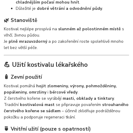
chladnějším počasí mohou hnít
.
Důležité je
dobré větrání a odvodnění půdy
.
🌿 Stanoviště
Kostival nejlépe prospívá na
slunném až polostinném místě
s
vlhčí, živnou půdou.
Je
plně mrazuvzdorný
a po zakořenění roste spolehlivě mnoho
let bez větší péče.
💪 Užití kostivalu lékařského
🧴 Zevní použití
Kostival pomáhá
hojit zlomeniny, výrony, pohmožděniny,
popáleniny, omrzliny
i
bércové vředy
.
Z čerstvého kořene se vyrábějí
masti, obklady a tinktury
.
Tradiční
kostivalová mast
se připravuje povařením
strouhaného
čerstvého kořene se sádlem
– účinně zklidňuje podrážděnou
pokožku a podporuje regeneraci tkání.
🍵 Vnitřní užití (pouze s opatrností)