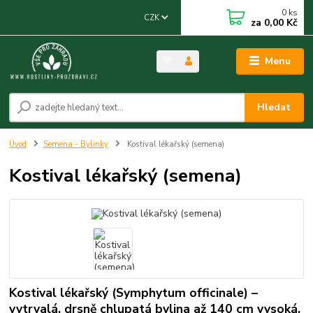
0
ks
CZK
za
0,00 Kč
Menu
Hledat
Úvod
Semena - Bylinky
Kostival lékařský (semena)
Kostival lékařský (semena)
Kostival lékařský (Symphytum officinale) –
vytrvalá, drsně chlupatá bylina až 140 cm vysoká,