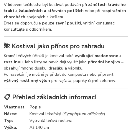
V lidovém léčitelství byl kostival podáván při
zánětech trávicího
traktu
,
žaludečních a střevních potížích
nebo při
respiračních
chorobách
spojených s kašlem.
Dnes se doporučuje
pouze zevní použití
, vnitřní konzumaci
konzultujte s odborníkem.
🌺 Kostival jako přínos pro zahradu
Kromě léčivých účinků je kostival také
vynikající medonosnou
rostlinou
. Jeho listy se navíc dají využít jako
přírodní hnojivo
–
obsahují mnoho dusíku, draslíku a vápníku.
Po nasekání je možné je přidat do kompostu nebo připravit
výživný rostlinný výluh
pro rajčata, papriky či jiné zeleniny.
📋 Přehled základních informací
Vlastnost
Popis
Název:
Kostival lékařský (
Symphytum officinale
)
Typ:
Vytrvalá léčivá rostlina
Výška:
Až 140 cm