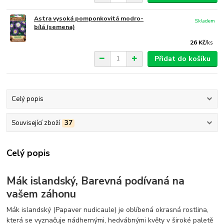
Astra vysoká pomponkovitá modro-
Skladem
bílá (semena)
26 Kč
/
ks
Přidat do košíku
Celý popis
Související zboží
37
Celý popis
Mák islandský, Barevná podívaná na
vašem záhonu
Mák islandský (Papaver nudicaule) je oblíbená okrasná rostlina,
která se vyznačuje nádhernými, hedvábnými květy v široké paletě