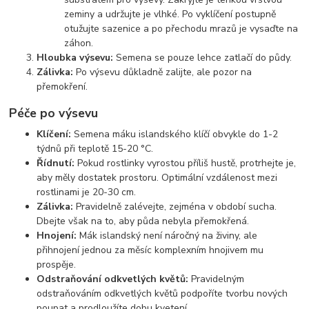
zeminy a udržujte je vlhké. Po vyklíčení postupně
otužujte sazenice a po přechodu mrazů je vysaďte na
záhon.
Hloubka výsevu:
Semena se pouze lehce zatlačí do půdy.
Zálivka:
Po výsevu důkladně zalijte, ale pozor na
přemokření.
Péče po výsevu
Klíčení:
Semena máku islandského klíčí obvykle do 1-2
týdnů při teplotě 15-20 °C.
Řídnutí:
Pokud rostlinky vyrostou příliš hustě, protrhejte je,
aby měly dostatek prostoru. Optimální vzdálenost mezi
rostlinami je 20-30 cm.
Zálivka:
Pravidelně zalévejte, zejména v období sucha.
Dbejte však na to, aby půda nebyla přemokřená.
Hnojení:
Mák islandský není náročný na živiny, ale
přihnojení jednou za měsíc komplexním hnojivem mu
prospěje.
Odstraňování odkvetlých květů:
Pravidelným
odstraňováním odkvetlých květů podpoříte tvorbu nových
poupat a prodloužíte dobu kvetení.