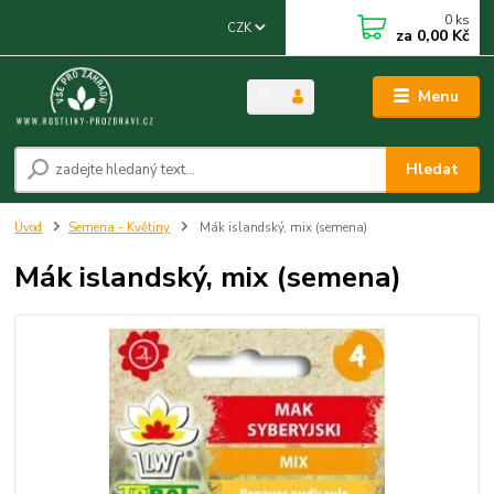
0
ks
CZK
za
0,00 Kč
Menu
Hledat
Úvod
Semena - Květiny
Mák islandský, mix (semena)
Mák islandský, mix (semena)