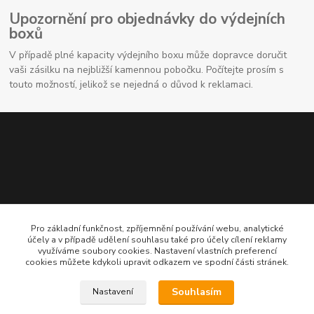
Upozornění pro objednávky do výdejních
boxů
V případě plné kapacity výdejního boxu může dopravce doručit
vaši zásilku na nejbližší kamennou pobočku. Počítejte prosím s
touto možností, jelikož se nejedná o důvod k reklamaci.
Kontaktní údaje
Pro základní funkčnost, zpříjemnění používání webu, analytické
účely a v případě udělení souhlasu také pro účely cílení reklamy
využíváme soubory cookies. Nastavení vlastních preferencí
704691325
cookies můžete kdykoli upravit odkazem ve spodní části stránek.
info@rostliny-prozdravi.cz
Souhlasím
Nastavení