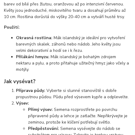
barev od bílé přes žlutou, oranžovou až po intenzivní červenou.
Květy jsou jednoduché, miskovitého tvaru a dosahují průměru až
10 cm. Rostlina dorůstá do výšky 20-40 cm a vytváří husté trsy.
Použití:
Okrasná rostlina:
Mák islandský je ideální pro vytvoření
barevných skalek, záhonů nebo nádob. Jeho květy jsou
velmi dekorativní a hodí se i k řezu.
Přilákání hmyzu:
Mák islandský je bohatým zdrojem
nektaru a pylu, a proto přitahuje užitečný hmyz jako včely a
motýly.
Jak vysévat?
Příprava půdy:
Vyberte si slunné stanoviště s dobře
propustnou půdou. Půdu před výsevem kypře a odplevelte.
Výsev:
Přímý výsev:
Semena rozprostřete po povrchu
připravené půdy a lehce je zatlačte. Nepřikrývejte je
zeminou, protože ke klíčení potřebují světlo.
Předpěstování:
Semena vysévejte do nádob se
substrátem pro výsevy. Zakryjte je tenkou vrstvou