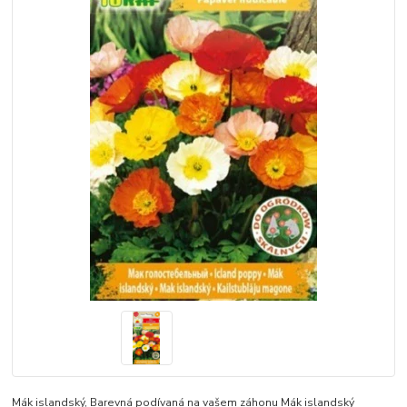
Mák islandský, Barevná podívaná na vašem záhonu Mák islandský