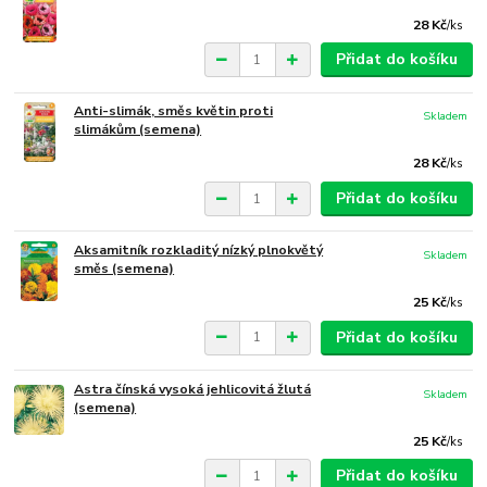
28 Kč
/
ks
Přidat do košíku
Anti-slimák, směs květin proti
Skladem
slimákům (semena)
28 Kč
/
ks
Přidat do košíku
Aksamitník rozkladitý nízký plnokvětý
Skladem
směs (semena)
25 Kč
/
ks
Přidat do košíku
Astra čínská vysoká jehlicovitá žlutá
Skladem
(semena)
25 Kč
/
ks
Přidat do košíku