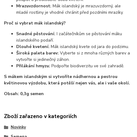
Mrazuvzdornost:
Mák islandský je mrazuvzdorný, ale
mladé rostliny je vhodné chránit před pozdními mrazíky.
Proč si vybrat mák islandský?
Snadné pěstování:
I začátečníkům se pěstování máku
islandského podaří.
Dlouhé kvetení:
Mák islandský kvete od jara do podzimu.
Široká paleta barev:
Vyberte si z mnoha různých barev a
vytvořte si jedinečný záhon.
Přilákání hmyzu:
Podpořte biodiverzitu ve své zahradě.
S mákem islandským si vytvoříte nádhernou a pestrou
květinovou výzdobu, která potěší nejen vás, ale i vaše okolí.
Obsah: 0,3g semen
Zboží zařazeno v kategoriích
Novinky
Semena