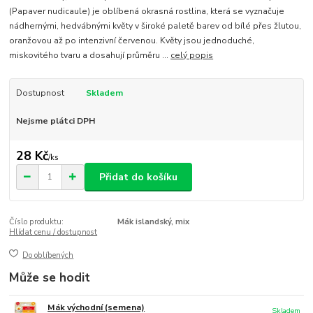
(Papaver nudicaule) je oblíbená okrasná rostlina, která se vyznačuje
nádhernými, hedvábnými květy v široké paletě barev od bílé přes žlutou,
oranžovou až po intenzivní červenou. Květy jsou jednoduché,
miskovitého tvaru a dosahují průměru ...
celý popis
Dostupnost
Skladem
Nejsme plátci DPH
28 Kč
/
ks
Přidat do košíku
Číslo produktu:
Mák islandský, mix
Hlídat cenu / dostupnost
Do oblíbených
Může se hodit
Mák východní (semena)
Skladem