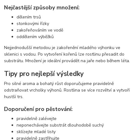
Nejčastější způsoby množení:
dělením trsů
stonkovými řízky
zakořeňováním ve vodě
oddělením výběžků
Nejjednodušší metodou je zakořenění mladého výhonku ve
sklenici s vodou. Po vytvoření kořenů lze rostlinu přesadit do
substrátu. Množení je ideální provádět na jaře nebo během léta.
Tipy pro nejlepší výsledky
Pro silné aroma a bohatý růst doporučujeme pravidelně
odstraňovat vrcholky výhonů. Rostlina se více rozvětví a vytvoří
hustší trs.
Doporučení pro pěstování:
pravidelně zalévejte
neponechávejte substrát dlouhodobě suchý
sklízejte mladé listy
pravidelně zastřihujte