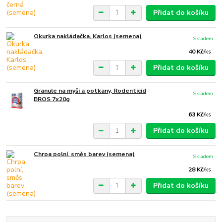
Přidat do košíku
Okurka nakládačka, Karlos (semena)
Skladem
40 Kč
/
ks
Přidat do košíku
Granule na myši a potkany, Rodenticid
Skladem
BROS 7x20g
63 Kč
/
ks
Přidat do košíku
Chrpa polní, směs barev (semena)
Skladem
28 Kč
/
ks
Přidat do košíku