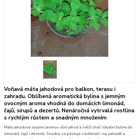
Voňavá máta jahodová pro balkon, terasu i
zahradu. Oblíbená aromatická bylina s jemným
ovocným aroma vhodná do domácích limonád,
čajů, sirupů a dezertů. Nenáročná vytrvalá rostlina
s rychlým růstem a snadným množením
Máta jahodová zaujme jemnou vůní jahod a svěží chutí. Ideální bylina do
limonád, čajů i dezertů. Snadno se pěstuje v květináči i na zahradě a