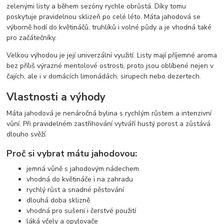
zelenými listy a během sezóny rychle obrůstá. Díky tomu
poskytuje pravidelnou sklizeň po celé léto. Máta jahodová se
výborně hodí do květináčů, truhlíků i volné půdy a je vhodná také
pro začátečníky.
Velkou výhodou je její univerzální využití. Listy mají příjemné aroma
bez příliš výrazné mentolové ostrosti, proto jsou oblíbené nejen v
čajích, ale i v domácích limonádách, sirupech nebo dezertech.
Vlastnosti a výhody
Máta jahodová je nenáročná bylina s rychlým růstem a intenzivní
vůní. Při pravidelném zastřihování vytváří hustý porost a zůstává
dlouho svěží.
Proč si vybrat mátu jahodovou:
jemná vůně s jahodovým nádechem
vhodná do květináče i na zahradu
rychlý růst a snadné pěstování
dlouhá doba sklizně
vhodná pro sušení i čerstvé použití
láká včely a opylovače