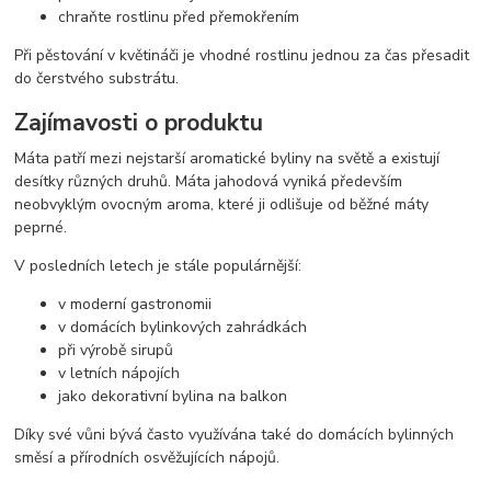
chraňte rostlinu před přemokřením
Při pěstování v květináči je vhodné rostlinu jednou za čas přesadit
do čerstvého substrátu.
Zajímavosti o produktu
Máta patří mezi nejstarší aromatické byliny na světě a existují
desítky různých druhů. Máta jahodová vyniká především
neobvyklým ovocným aroma, které ji odlišuje od běžné máty
peprné.
V posledních letech je stále populárnější:
v moderní gastronomii
v domácích bylinkových zahrádkách
při výrobě sirupů
v letních nápojích
jako dekorativní bylina na balkon
Díky své vůni bývá často využívána také do domácích bylinných
směsí a přírodních osvěžujících nápojů.