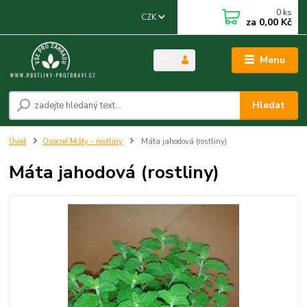
0
ks
CZK
za
0,00 Kč
Menu
Hledat
Úvod
Ovocné Máty - rostliny
Máta jahodová (rostliny)
Máta jahodová (rostliny)