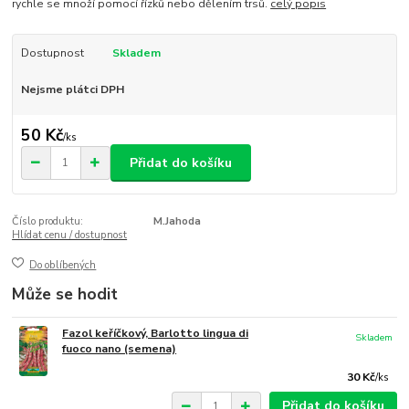
rychle se množí pomocí řízků nebo dělením trsů.
celý popis
Dostupnost
Skladem
Nejsme plátci DPH
50 Kč
/
ks
Přidat do košíku
Číslo produktu:
M.Jahoda
Hlídat cenu / dostupnost
Do oblíbených
Může se hodit
Fazol keříčkový, Barlotto lingua di
Skladem
fuoco nano (semena)
30 Kč
/
ks
Přidat do košíku