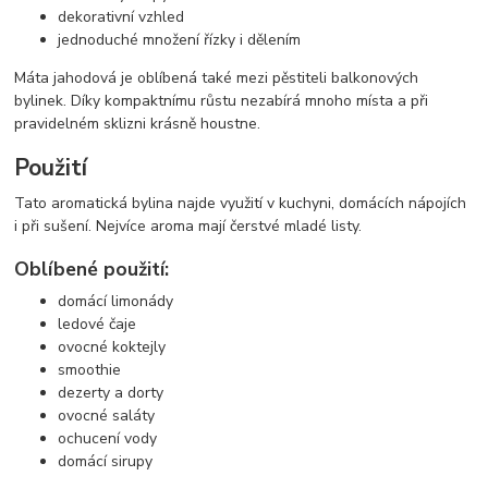
dekorativní vzhled
jednoduché množení řízky i dělením
Máta jahodová je oblíbená také mezi pěstiteli balkonových
bylinek. Díky kompaktnímu růstu nezabírá mnoho místa a při
pravidelném sklizni krásně houstne.
Použití
Tato aromatická bylina najde využití v kuchyni, domácích nápojích
i při sušení. Nejvíce aroma mají čerstvé mladé listy.
Oblíbené použití:
domácí limonády
ledové čaje
ovocné koktejly
smoothie
dezerty a dorty
ovocné saláty
ochucení vody
domácí sirupy