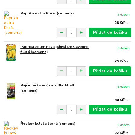
Paprika ostrá Korál (semena)
Skladem
28 Kč
/
ks
Přidat do košíku
Paprika zeleninová pálivá De Cayenne,
Skladem
žlutá (semena)
29 Kč
/
ks
Přidat do košíku
Rajče tyčkové černé Blackball
Skladem
(semena)
40 Kč
/
ks
Přidat do košíku
Ředkev kulatá černá (semena)
Skladem
22 Kč
/
ks