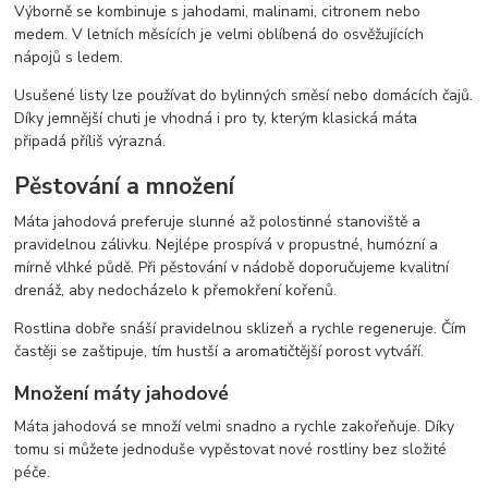
Výborně se kombinuje s jahodami, malinami, citronem nebo
medem. V letních měsících je velmi oblíbená do osvěžujících
nápojů s ledem.
Usušené listy lze používat do bylinných směsí nebo domácích čajů.
Díky jemnější chuti je vhodná i pro ty, kterým klasická máta
připadá příliš výrazná.
Pěstování a množení
Máta jahodová preferuje slunné až polostinné stanoviště a
pravidelnou zálivku. Nejlépe prospívá v propustné, humózní a
mírně vlhké půdě. Při pěstování v nádobě doporučujeme kvalitní
drenáž, aby nedocházelo k přemokření kořenů.
Rostlina dobře snáší pravidelnou sklizeň a rychle regeneruje. Čím
častěji se zaštipuje, tím hustší a aromatičtější porost vytváří.
Množení máty jahodové
Máta jahodová se množí velmi snadno a rychle zakořeňuje. Díky
tomu si můžete jednoduše vypěstovat nové rostliny bez složité
péče.