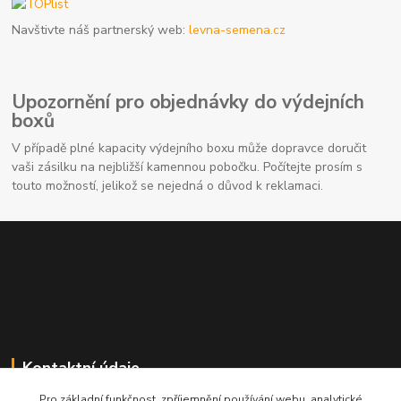
Navštivte náš partnerský web:
levna-semena.cz
Upozornění pro objednávky do výdejních
boxů
V případě plné kapacity výdejního boxu může dopravce doručit
vaši zásilku na nejbližší kamennou pobočku. Počítejte prosím s
touto možností, jelikož se nejedná o důvod k reklamaci.
Kontaktní údaje
Pro základní funkčnost, zpříjemnění používání webu, analytické