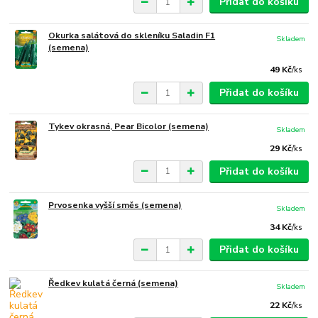
Přidat do košíku
Okurka salátová do skleníku Saladin F1
Skladem
(semena)
49 Kč
/
ks
Přidat do košíku
Tykev okrasná, Pear Bicolor (semena)
Skladem
29 Kč
/
ks
Přidat do košíku
Prvosenka vyšší směs (semena)
Skladem
34 Kč
/
ks
Přidat do košíku
Ředkev kulatá černá (semena)
Skladem
22 Kč
/
ks