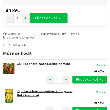
40 Kč
/
ks
Přidat do košíku
Číslo produktu:
Přísavník pětilistý - Psí víno
Hlídat cenu / dostupnost
Do oblíbených
Může se hodit
Chilli paprička, Naga Morich (semena)
Skladem
46 Kč
/
ks
Přidat do košíku
Paprika zeleninová pálivá De Cayenne,
Skladem
žlutá (semena)
29 Kč
/
ks