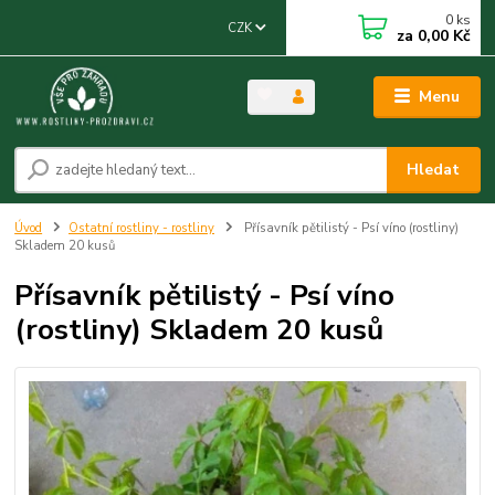
0
ks
CZK
za
0,00 Kč
Menu
Hledat
Úvod
Ostatní rostliny - rostliny
Přísavník pětilistý - Psí víno (rostliny)
Skladem 20 kusů
Přísavník pětilistý - Psí víno
(rostliny) Skladem 20 kusů