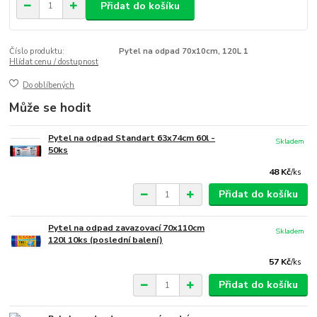
Přidat do košíku
Číslo produktu:
Pytel na odpad 70x10cm, 120L 1
Hlídat cenu / dostupnost
Do oblíbených
Může se hodit
Pytel na odpad Standart 63x74cm 60l -
Skladem
50ks
48 Kč
/
ks
Přidat do košíku
Pytel na odpad zavazovací 70x110cm
Skladem
120l 10ks (poslední balení)
57 Kč
/
ks
Přidat do košíku