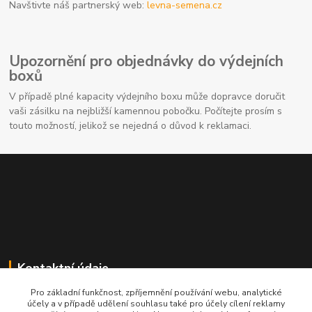
Navštivte náš partnerský web:
levna-semena.cz
Upozornění pro objednávky do výdejních
boxů
V případě plné kapacity výdejního boxu může dopravce doručit
vaši zásilku na nejbližší kamennou pobočku. Počítejte prosím s
touto možností, jelikož se nejedná o důvod k reklamaci.
Kontaktní údaje
Pro základní funkčnost, zpříjemnění používání webu, analytické
704691325
účely a v případě udělení souhlasu také pro účely cílení reklamy