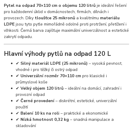
Pytel na odpad 70×110 cm o objemu 120 litrů
je ideální řešení
pro každodenní úklid v domácnostech, firmách, dílnách i
provozech. Díky
tloušťce 25 mikronů
a kvalitnímu
materiálu
LDPE
jsou tyto pytle mimořádně odolné proti protržení, přetížení i
vlhkosti. Černá barva zajišťuje maximální univerzálnost a estetické
zakrytí odpadu.
Hlavní výhody pytlů na odpad 120 L
✔
Silný materiál LDPE (25 mikronů)
– vysoká pevnost,
vhodné i pro těžký či ostrý odpad
✔
Univerzální rozměr 70×110 cm
pro klasické i
průmyslové koše
✔
Velký objem 120 litrů
– ideální na domácí, zahradní i
provozní odpad
✔
Černé provedení
– diskrétní, estetické, univerzální
použití
✔
Balení 10 ks na roli
– praktické a ekonomické
✔
Nízká hmotnost 0,32 kg
– snadná manipulace a
skladování