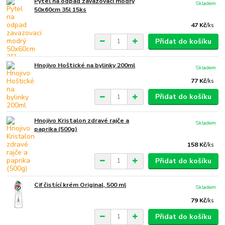
Pytel na odpad zavazovací modrý
Skladem
50x60cm 35l 15ks
47 Kč
/
ks
Přidat do košíku
Hnojivo Hoštické na bylinky 200ml
Skladem
77 Kč
/
ks
Přidat do košíku
Hnojivo Kristalon zdravé rajče a
Skladem
paprika (500g)
158 Kč
/
ks
Přidat do košíku
Cif čistící krém Original, 500 ml
Skladem
79 Kč
/
ks
Přidat do košíku