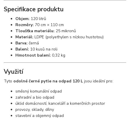
Specifikace produktu
Objem:
120 litrů
Rozměry:
70 cm × 110 cm
Tloušťka materiálu:
25 mikronů
Materiál:
LDPE (polyethylen s nízkou hustotou)
Barva:
černá
Balení:
10 kusů na roli
Hmotnost balení:
0,32 kg
Využití
Tyto
odolné černé pytle na odpad 120 L
jsou ideální pro:
směsný komunální odpad
zahradní a bio odpad
úklid domácností, kanceláří a komerčních prostor
provozy, sklady, dílny
stavební a objemný odpad