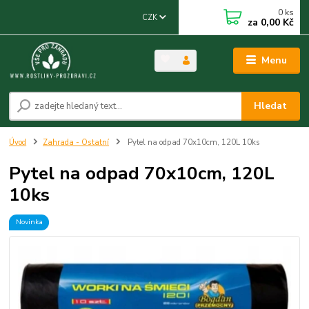
0
ks
CZK
za
0,00 Kč
Menu
Hledat
Úvod
Zahrada - Ostatní
Pytel na odpad 70x10cm, 120L 10ks
Pytel na odpad 70x10cm, 120L
10ks
Novinka