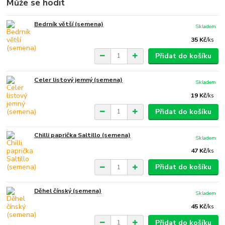
Může se hodit
Bedrník větší (semena)
Skladem
35 Kč
/
ks
Přidat do košíku
Celer listový jemný (semena)
Skladem
19 Kč
/
ks
Přidat do košíku
Chilli paprička Saltillo (semena)
Skladem
47 Kč
/
ks
Přidat do košíku
Děhel čínský (semena)
Skladem
45 Kč
/
ks
Přidat do košíku