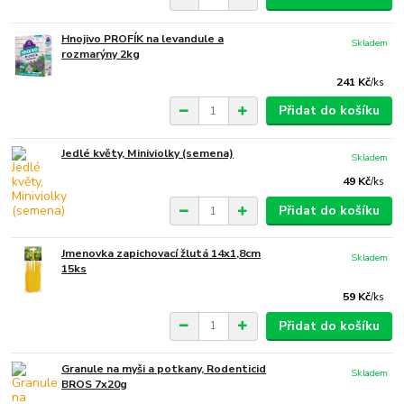
Hnojivo PROFÍK na levandule a
Skladem
rozmarýny 2kg
241 Kč
/
ks
Přidat do košíku
Jedlé květy, Miniviolky (semena)
Skladem
49 Kč
/
ks
Přidat do košíku
Jmenovka zapichovací žlutá 14x1,8cm
Skladem
15ks
59 Kč
/
ks
Přidat do košíku
Granule na myši a potkany, Rodenticid
Skladem
BROS 7x20g