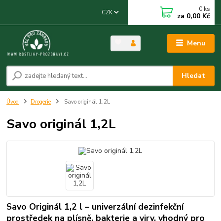
0
ks
CZK
za
0,00 Kč
Menu
Hledat
Úvod
Drogerie
Savo originál 1,2L
Savo originál 1,2L
Savo Originál 1,2 l – univerzální dezinfekční
prostředek na plísně, bakterie a viry, vhodný pro