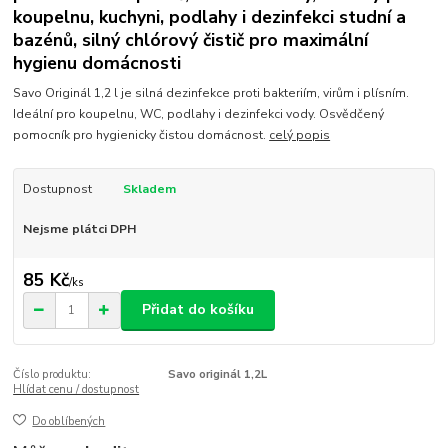
koupelnu, kuchyni, podlahy i dezinfekci studní a
bazénů, silný chlórový čistič pro maximální
hygienu domácnosti
Savo Originál 1,2 l je silná dezinfekce proti bakteriím, virům i plísním.
Ideální pro koupelnu, WC, podlahy i dezinfekci vody. Osvědčený
pomocník pro hygienicky čistou domácnost.
celý popis
Dostupnost
Skladem
Nejsme plátci DPH
85 Kč
/
ks
Přidat do košíku
Číslo produktu:
Savo originál 1,2L
Hlídat cenu / dostupnost
Do oblíbených