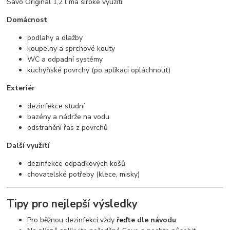
Savo Originál 1,2 l má široké využití:
Domácnost
podlahy a dlažby
koupelny a sprchové kouty
WC a odpadní systémy
kuchyňské povrchy (po aplikaci opláchnout)
Exteriér
dezinfekce studní
bazény a nádrže na vodu
odstranění řas z povrchů
Další využití
dezinfekce odpadkových košů
chovatelské potřeby (klece, misky)
Tipy pro nejlepší výsledky
Pro běžnou dezinfekci vždy
řeďte dle návodu