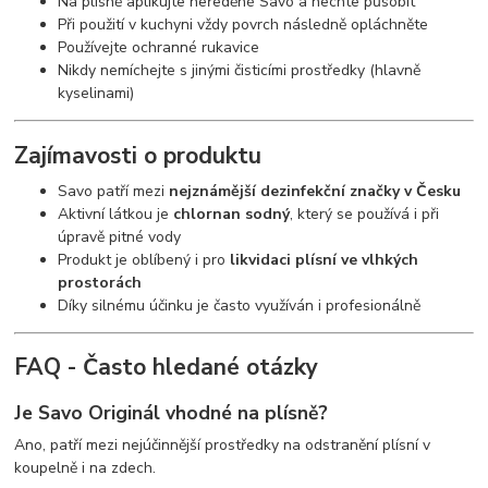
Na plísně aplikujte neředěné Savo a nechte působit
Při použití v kuchyni vždy povrch následně opláchněte
Používejte ochranné rukavice
Nikdy nemíchejte s jinými čisticími prostředky (hlavně
kyselinami)
Zajímavosti o produktu
Savo patří mezi
nejznámější dezinfekční značky v Česku
Aktivní látkou je
chlornan sodný
, který se používá i při
úpravě pitné vody
Produkt je oblíbený i pro
likvidaci plísní ve vlhkých
prostorách
Díky silnému účinku je často využíván i profesionálně
FAQ - Často hledané otázky
Je Savo Originál vhodné na plísně?
Ano, patří mezi nejúčinnější prostředky na odstranění plísní v
koupelně i na zdech.