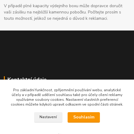
V případě plné kapacity výdejního boxu může dopravce doručit
vaši zásilku na nejbližší kamennou pobočku. Počítejte prosím s
touto možností, jelikož se nejedná o důvod k reklamaci.
Kontaktní údaje
Pro základní funkčnost, zpříjemnění používání webu, analytické
704691325
účely a v případě udělení souhlasu také pro účely cílení reklamy
využíváme soubory cookies. Nastavení vlastních preferencí
cookies můžete kdykoli upravit odkazem ve spodní části stránek.
info@rostliny-prozdravi.cz
Souhlasím
Nastavení