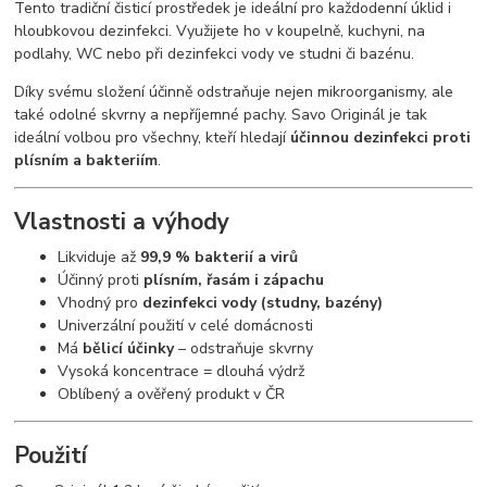
Tento tradiční čisticí prostředek je ideální pro každodenní úklid i
hloubkovou dezinfekci. Využijete ho v koupelně, kuchyni, na
podlahy, WC nebo při dezinfekci vody ve studni či bazénu.
Díky svému složení účinně odstraňuje nejen mikroorganismy, ale
také odolné skvrny a nepříjemné pachy. Savo Originál je tak
ideální volbou pro všechny, kteří hledají
účinnou dezinfekci proti
plísním a bakteriím
.
Vlastnosti a výhody
Likviduje až
99,9 % bakterií a virů
Účinný proti
plísním, řasám i zápachu
Vhodný pro
dezinfekci vody (studny, bazény)
Univerzální použití v celé domácnosti
Má
bělicí účinky
– odstraňuje skvrny
Vysoká koncentrace = dlouhá výdrž
Oblíbený a ověřený produkt v ČR
Použití