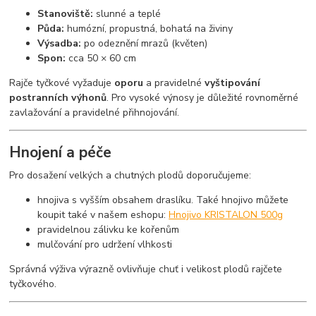
Stanoviště:
slunné a teplé
Půda:
humózní, propustná, bohatá na živiny
Výsadba:
po odeznění mrazů (květen)
Spon:
cca 50 × 60 cm
Rajče tyčkové vyžaduje
oporu
a pravidelné
vyštipování
postranních výhonů
. Pro vysoké výnosy je důležité rovnoměrné
zavlažování a pravidelné přihnojování.
Hnojení a péče
Pro dosažení velkých a chutných plodů doporučujeme:
hnojiva s vyšším obsahem draslíku. Také hnojivo můžete
koupit také v našem eshopu:
Hnojivo KRISTALON 500g
pravidelnou zálivku ke kořenům
mulčování pro udržení vlhkosti
Správná výživa výrazně ovlivňuje chuť i velikost plodů rajčete
tyčkového.