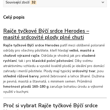
Související zboží
32
Celý popis
Rajče tyčkové Býčí srdce Herodes –
masité srdcovité plody plné chuti
Rajče tyčkové Býčí srdce Herodes
patří mezi oblíbené polorané
odrůdy pro všechny pěstitele, kteří hledají
velké, masité a
chuťově výrazné rajče
. Odrůda je vhodná jak pro
studené
rychlení
, tak i pro
klasické polní pěstování
. Díky svému
atraktivnímu vzhledu a vysoké kvalitě plodů je ideální pro domácí
zahrady i menší pěstitele. Plody mají typický
srdcovitý tvar
, jsou
středně růžové barvy
, jemně žebrované a lehce žíhané. Dužnina
je pevná, masitá a šťavnatá, s minimem semen. Průměrná
hmotnost plodů 160–180 g
zaručuje bohatou úrodu a výborné
využití v kuchyni.
Proč si vybrat Rajče tyčkové Býčí srdce