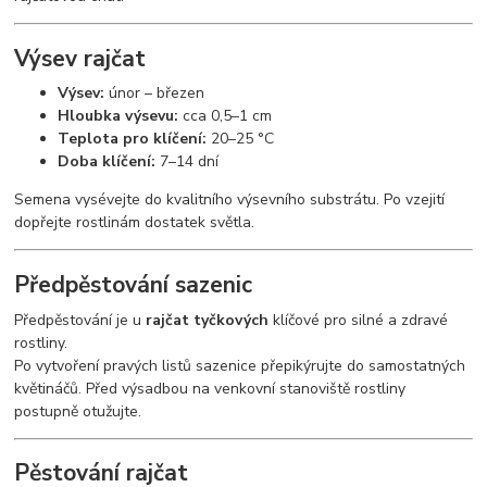
Výsev rajčat
Výsev:
únor – březen
Hloubka výsevu:
cca 0,5–1 cm
Teplota pro klíčení:
20–25 °C
Doba klíčení:
7–14 dní
Semena vysévejte do kvalitního výsevního substrátu. Po vzejití
dopřejte rostlinám dostatek světla.
Předpěstování sazenic
Předpěstování je u
rajčat tyčkových
klíčové pro silné a zdravé
rostliny.
Po vytvoření pravých listů sazenice přepikýrujte do samostatných
květináčů. Před výsadbou na venkovní stanoviště rostliny
postupně otužujte.
Pěstování rajčat