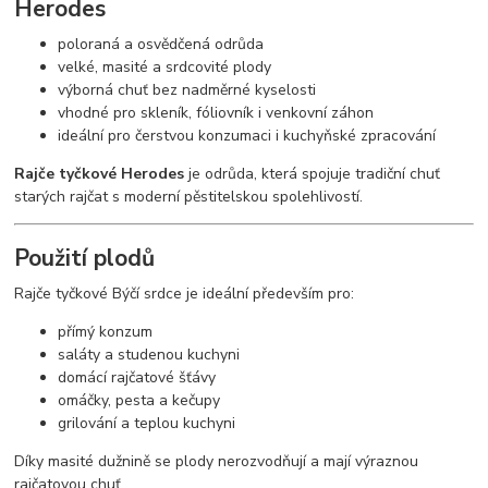
Herodes
poloraná a osvědčená odrůda
velké, masité a srdcovité plody
výborná chuť bez nadměrné kyselosti
vhodné pro skleník, fóliovník i venkovní záhon
ideální pro čerstvou konzumaci i kuchyňské zpracování
Rajče tyčkové Herodes
je odrůda, která spojuje tradiční chuť
starých rajčat s moderní pěstitelskou spolehlivostí.
Použití plodů
Rajče tyčkové Býčí srdce je ideální především pro:
přímý konzum
saláty a studenou kuchyni
domácí rajčatové šťávy
omáčky, pesta a kečupy
grilování a teplou kuchyni
Díky masité dužnině se plody nerozvodňují a mají výraznou
rajčatovou chuť.