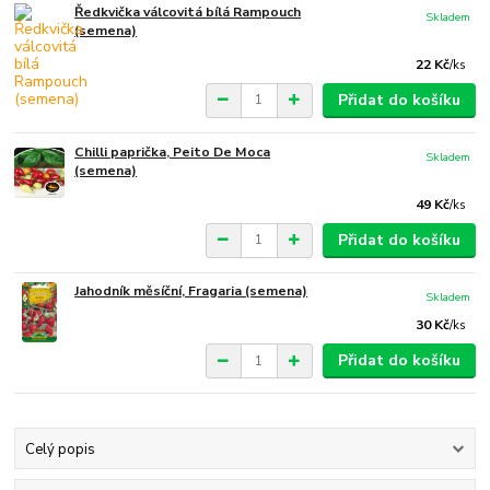
Ředkvička válcovitá bílá Rampouch
Skladem
(semena)
22 Kč
/
ks
Přidat do košíku
Chilli paprička, Peito De Moca
Skladem
(semena)
49 Kč
/
ks
Přidat do košíku
Jahodník měsíční, Fragaria (semena)
Skladem
30 Kč
/
ks
Přidat do košíku
Celý popis