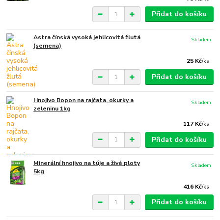
Přidat do košíku
Astra čínská vysoká jehlicovitá žlutá
Skladem
(semena)
25 Kč
/
ks
Přidat do košíku
Hnojivo Bopon na rajčata, okurky a
Skladem
zeleninu 1kg
117 Kč
/
ks
Přidat do košíku
Minerální hnojivo na túje a živé ploty
Skladem
5kg
416 Kč
/
ks
Přidat do košíku