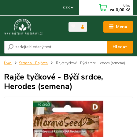
0
ks
CZK
za
0,00 Kč
Menu
Hledat
Úvod
Semena - Rajčata
Rajče tyčkové - Býčí srdce, Herodes (semena)
Rajče tyčkové - Býčí srdce,
Herodes (semena)