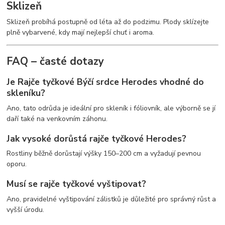
Sklizeň
Sklizeň probíhá postupně od léta až do podzimu. Plody sklízejte
plně vybarvené, kdy mají nejlepší chuť i aroma.
FAQ – časté dotazy
Je Rajče tyčkové Býčí srdce Herodes vhodné do
skleníku?
Ano, tato odrůda je ideální pro skleník i fóliovník, ale výborně se jí
daří také na venkovním záhonu.
Jak vysoké dorůstá rajče tyčkové Herodes?
Rostliny běžně dorůstají výšky 150–200 cm a vyžadují pevnou
oporu.
Musí se rajče tyčkové vyštipovat?
Ano, pravidelné vyštipování zálistků je důležité pro správný růst a
vyšší úrodu.