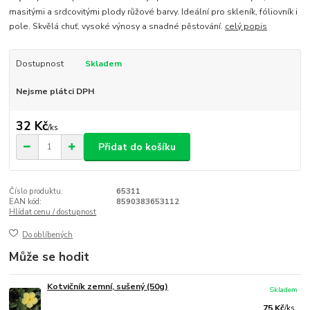
masitými a srdcovitými plody růžové barvy. Ideální pro skleník, fóliovník i
pole. Skvělá chuť, vysoké výnosy a snadné pěstování.
celý popis
Dostupnost
Skladem
Nejsme plátci DPH
32 Kč
/
ks
Přidat do košíku
Číslo produktu:
65311
EAN kód:
8590383653112
Hlídat cenu / dostupnost
Do oblíbených
Může se hodit
Kotvičník zemní, sušený (50g)
Skladem
75 Kč
/
ks