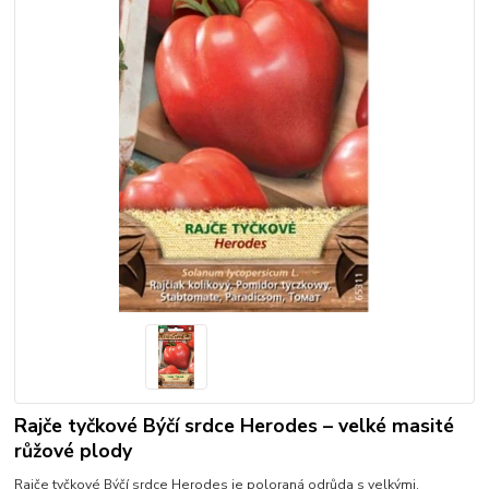
Rajče tyčkové Býčí srdce Herodes – velké masité
růžové plody
Rajče tyčkové Býčí srdce Herodes je poloraná odrůda s velkými,