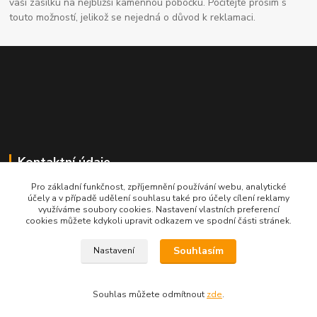
vaši zásilku na nejbližší kamennou pobočku. Počítejte prosím s
touto možností, jelikož se nejedná o důvod k reklamaci.
Kontaktní údaje
Pro základní funkčnost, zpříjemnění používání webu, analytické
704691325
účely a v případě udělení souhlasu také pro účely cílení reklamy
využíváme soubory cookies. Nastavení vlastních preferencí
cookies můžete kdykoli upravit odkazem ve spodní části stránek.
info@rostliny-prozdravi.cz
Souhlasím
Nastavení
Souhlas můžete odmítnout
zde
.
Vytvořeno na
Eshop-rychle.cz