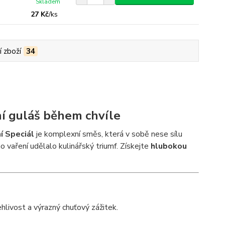
Skladem
27 Kč
/
ks
í zboží
34
ní guláš během chvíle
í Speciál
je komplexní směs, která v sobě nese sílu
o vaření udělalo kulinářský triumf. Získejte
hlubokou
ehlivost a výrazný chuťový zážitek.