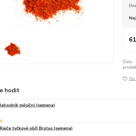
Dos
Nej
61
Číslo
produkt
Do 
e hodit
Jahodník měsíční (semena)
Rajče tyčkové obří Brutus (semena)