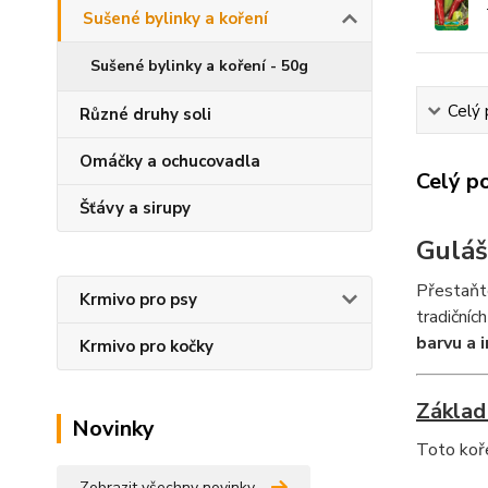
Sušené bylinky a koření
Sušené bylinky a koření - 50g
Celý 
Různé druhy soli
Omáčky a ochucovadla
Celý p
Šťávy a sirupy
Guláš
Přestaňte
Krmivo pro psy
tradičníc
barvu a i
Krmivo pro kočky
Základ
Novinky
Toto koře
Zobrazit všechny novinky