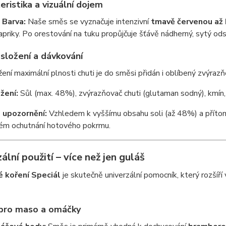
eristika a vizuální dojem
 Barva:
Naše směs se vyznačuje intenzivní
tmavě červenou až
papriky. Po orestování na tuku propůjčuje šťávě nádherný, sytý ods
 složení a dávkování
ení maximální plnosti chuti je do směsi přidán i oblíbený zvýrazň
žení:
Sůl (max. 48%), zvýrazňovač chuti (glutaman sodný), kmín, 
 upozornění:
Vzhledem k vyššímu obsahu soli (až 48%) a příto
vém ochutnání hotového pokrmu.
ální použití – více než jen guláš
 koření Speciál
je skutečně univerzální pomocník, který rozšíří
 pro maso a omáčky