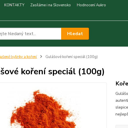
KONTAKTY
Zasíláme i na Slovensko
Hodnocení Aukro
Hledat
ušené bylinky a koření
Gulášové koření speciál (100g)
šové koření speciál (100g)
Koře
Gulášo
autent
slepic
nejlepš