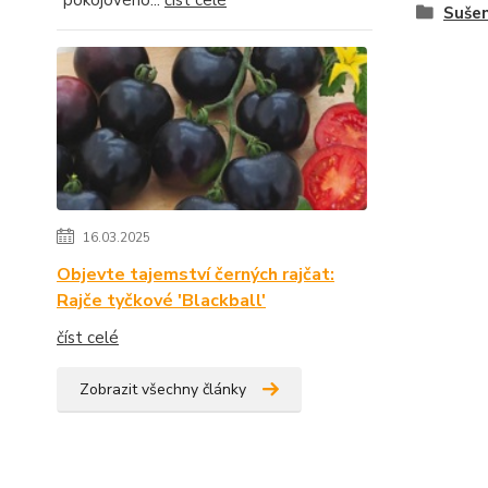
"pokojového...
číst celé
Sušen
16.03.2025
Objevte tajemství černých rajčat:
Rajče tyčkové 'Blackball'
číst celé
Zobrazit všechny články