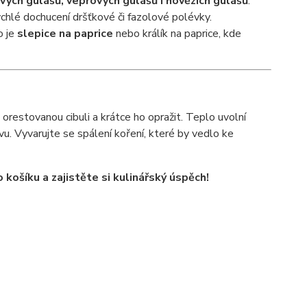
ých gulášů, vepřových gulášů i hovězích gulášů
.
chlé dochucení dršťkové či fazolové polévky.
o je
slepice na paprice
nebo králík na paprice, kde
restovanou cibuli a krátce ho opražit. Teplo uvolní
vu. Vyvarujte se spálení koření, které by vedlo ke
 košíku a zajistěte si kulinářský úspěch!