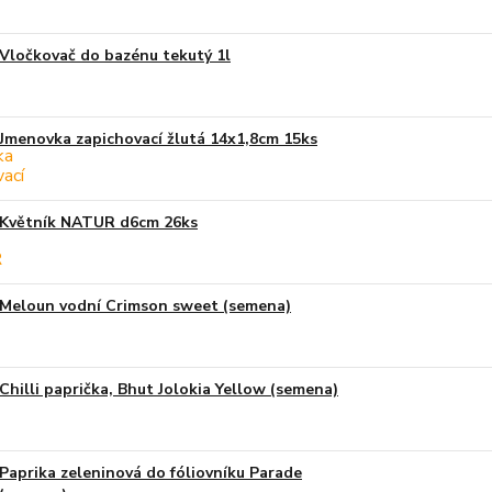
Vločkovač do bazénu tekutý 1l
Jmenovka zapichovací žlutá 14x1,8cm 15ks
Květník NATUR d6cm 26ks
Meloun vodní Crimson sweet (semena)
Chilli paprička, Bhut Jolokia Yellow (semena)
Paprika zeleninová do fóliovníku Parade