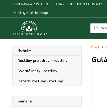
DOPRAVA A POŠTOVNÉ
O NÁS
OBCHODNÍ PODMÍNKY
Novinky z našeho blogu
Úvod
S
Novinky
Gulá
Rostliny pro zdraví - rostliny
Ovocné Máty - rostliny
Ostatní rostliny - rostliny
Semena