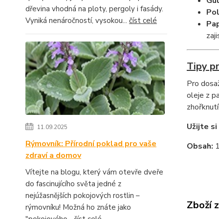
Gul
dřevina vhodná na ploty, pergoly i fasády.
Pol
Vyniká nenáročností, vysokou...
číst celé
Pap
zaj
Tipy p
Pro dosa
oleje z p
zhořknutí
Užijte s
11.09.2025
Rýmovník: Přírodní poklad pro vaše
Obsah:
1
zdraví a domov
Vítejte na blogu, který vám otevře dveře
do fascinujícího světa jedné z
nejúžasnějších pokojových rostlin –
Zboží 
rýmovníku! Možná ho znáte jako