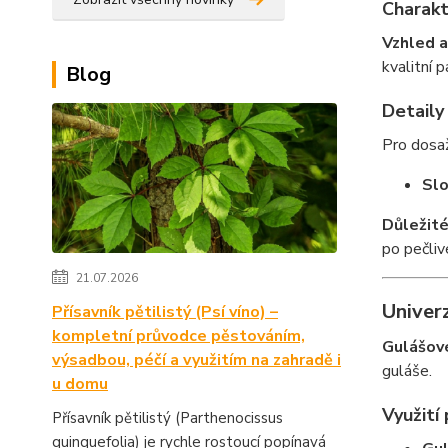
Charakt
Vzhled a
kvalitní 
Blog
Detaily
Pro dosaž
Slo
Důležité
po pečli
21.07.2026
Univerz
Přísavník pětilistý (Psí víno) –
kompletní průvodce pěstováním,
Gulášové
výsadbou, péčí a využitím na zahradě i
guláše.
u domu
Využití
Přísavník pětilistý (Parthenocissus
quinquefolia) je rychle rostoucí popínavá