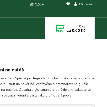
Přihlášení
CZK
0
ks
za
0,00 Kč
ní na guláš
vé koření Speciál pro legendární guláš! Získejte sytou barvu a
ickou chuť do hovězího, vepřového a bramborového guláše i
e na paprice. Obsahuje glutaman pro plný dojem. Nakupte to
í speciální koření a vařte jako profík.
celý popis