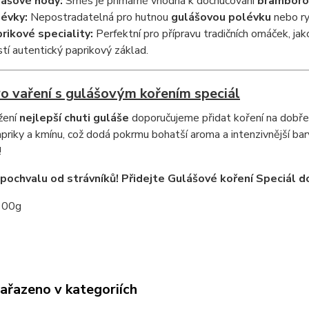
ášové hody:
Směs je primárně vhodná k dochucování
bramborov
évky:
Nepostradatelná pro hutnou
gulášovou polévku
nebo ry
rikové speciality:
Perfektní pro přípravu tradičních omáček, jak
istí autentický paprikový základ.
ro vaření s gulášovým kořením speciál
žení
nejlepší chuti guláše
doporučujeme přidat koření na dobře o
apriky a kmínu, což dodá pokrmu bohatší aroma a intenzivnější bar
!
i pochvalu od strávníků! Přidejte Gulášové koření Speciál do
00g
zařazeno v kategoriích