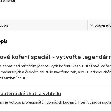
(semena)
popis
Souvisejíc
opis
ové koření speciál - vytvořte legendár
 tápat nad mícháním jednotlivých koření! Naše
Gulášové kořen
h maďarských a českých chutí. Je navrženo tak, aby i z jednoduchéh
ntenzivní chuť.
 autentické chuti a vzhledu
ní je volbou profesionálů i domácích kuchařů, kteří vyžadují spol