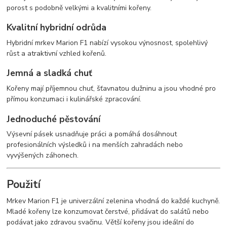
porost s podobně velkými a kvalitními kořeny.
Kvalitní hybridní odrůda
Hybridní mrkev Marion F1 nabízí vysokou výnosnost, spolehlivý
růst a atraktivní vzhled kořenů.
Jemná a sladká chuť
Kořeny mají příjemnou chuť, šťavnatou dužninu a jsou vhodné pro
přímou konzumaci i kulinářské zpracování.
Jednoduché pěstování
Výsevní pásek usnadňuje práci a pomáhá dosáhnout
profesionálních výsledků i na menších zahradách nebo
vyvýšených záhonech.
Použití
Mrkev Marion F1 je univerzální zelenina vhodná do každé kuchyně.
Mladé kořeny lze konzumovat čerstvé, přidávat do salátů nebo
podávat jako zdravou svačinu. Větší kořeny jsou ideální do