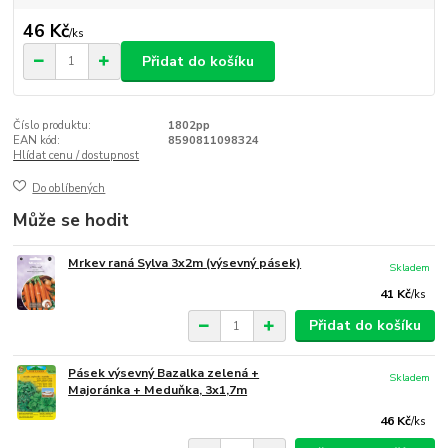
46 Kč
/
ks
Přidat do košíku
Číslo produktu:
1802pp
EAN kód:
8590811098324
Hlídat cenu / dostupnost
Do oblíbených
Může se hodit
Mrkev raná Sylva 3x2m (výsevný pásek)
Skladem
41 Kč
/
ks
Přidat do košíku
Pásek výsevný Bazalka zelená +
Skladem
Majoránka + Meduňka, 3x1,7m
46 Kč
/
ks