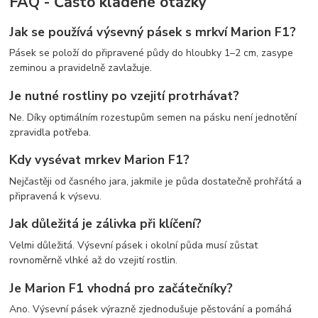
FAQ - Často kladené otázky
Jak se používá výsevný pásek s mrkví Marion F1?
Pásek se položí do připravené půdy do hloubky 1–2 cm, zasype
zeminou a pravidelně zavlažuje.
Je nutné rostliny po vzejití protrhávat?
Ne. Díky optimálním rozestupům semen na pásku není jednotění
zpravidla potřeba.
Kdy vysévat mrkev Marion F1?
Nejčastěji od časného jara, jakmile je půda dostatečně prohřátá a
připravená k výsevu.
Jak důležitá je zálivka při klíčení?
Velmi důležitá. Výsevní pásek i okolní půda musí zůstat
rovnoměrně vlhké až do vzejití rostlin.
Je Marion F1 vhodná pro začátečníky?
Ano. Výsevní pásek výrazně zjednodušuje pěstování a pomáhá