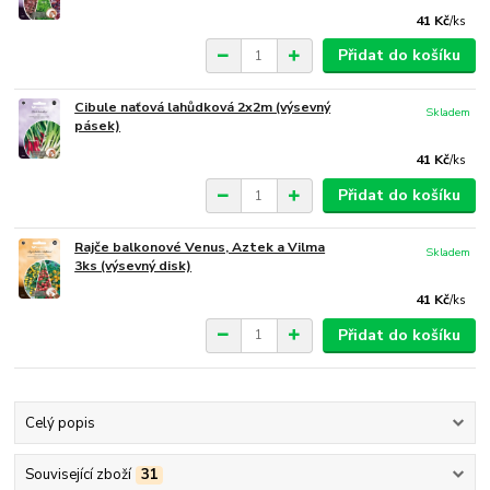
41 Kč
/
ks
Přidat do košíku
Cibule naťová lahůdková 2x2m (výsevný
Skladem
pásek)
41 Kč
/
ks
Přidat do košíku
Rajče balkonové Venus, Aztek a Vilma
Skladem
3ks (výsevný disk)
41 Kč
/
ks
Přidat do košíku
Celý popis
Související zboží
31