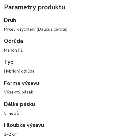
Parametry produktu
Druh
Mrkev k rychlení (Daucus carota)
Odrůda
Marion F1
Typ
Hybridní odrůda
Forma výsevu
Výsevný pásek
Délka pásku
5 metrů
Hloubka výsevu
1–2 cm