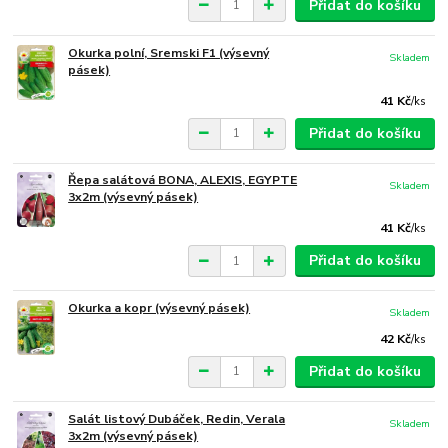
Přidat do košíku
Okurka polní, Sremski F1 (výsevný
Skladem
pásek)
41 Kč
/
ks
Přidat do košíku
Řepa salátová BONA, ALEXIS, EGYPTE
Skladem
3x2m (výsevný pásek)
41 Kč
/
ks
Přidat do košíku
Okurka a kopr (výsevný pásek)
Skladem
42 Kč
/
ks
Přidat do košíku
Salát listový Dubáček, Redin, Verala
Skladem
3x2m (výsevný pásek)