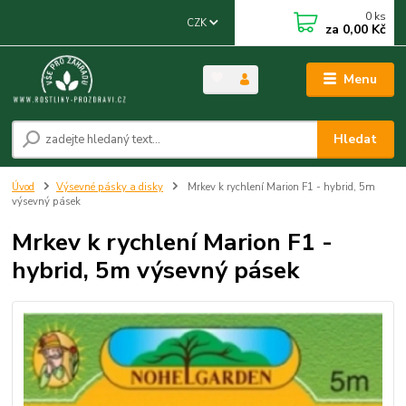
0
ks
CZK
za
0,00 Kč
Menu
Hledat
Úvod
Výsevné pásky a disky
Mrkev k rychlení Marion F1 - hybrid, 5m
výsevný pásek
Mrkev k rychlení Marion F1 -
hybrid, 5m výsevný pásek