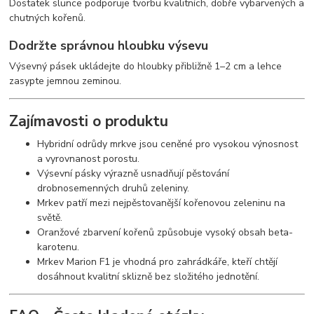
Dostatek slunce podporuje tvorbu kvalitních, dobře vybarvených a
chutných kořenů.
Dodržte správnou hloubku výsevu
Výsevný pásek ukládejte do hloubky přibližně 1–2 cm a lehce
zasypte jemnou zeminou.
Zajímavosti o produktu
Hybridní odrůdy mrkve jsou ceněné pro vysokou výnosnost
a vyrovnanost porostu.
Výsevní pásky výrazně usnadňují pěstování
drobnosemenných druhů zeleniny.
Mrkev patří mezi nejpěstovanější kořenovou zeleninu na
světě.
Oranžové zbarvení kořenů způsobuje vysoký obsah beta-
karotenu.
Mrkev Marion F1 je vhodná pro zahrádkáře, kteří chtějí
dosáhnout kvalitní sklizně bez složitého jednotění.