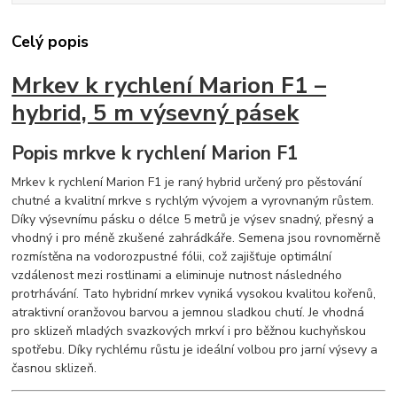
Celý popis
Mrkev k rychlení Marion F1 –
hybrid, 5 m výsevný pásek
Popis mrkve k rychlení Marion F1
Mrkev k rychlení Marion F1 je raný hybrid určený pro pěstování
chutné a kvalitní mrkve s rychlým vývojem a vyrovnaným růstem.
Díky výsevnímu pásku o délce 5 metrů je výsev snadný, přesný a
vhodný i pro méně zkušené zahrádkáře. Semena jsou rovnoměrně
rozmístěna na vodorozpustné fólii, což zajišťuje optimální
vzdálenost mezi rostlinami a eliminuje nutnost následného
protrhávání. Tato hybridní mrkev vyniká vysokou kvalitou kořenů,
atraktivní oranžovou barvou a jemnou sladkou chutí. Je vhodná
pro sklizeň mladých svazkových mrkví i pro běžnou kuchyňskou
spotřebu. Díky rychlému růstu je ideální volbou pro jarní výsevy a
časnou sklizeň.