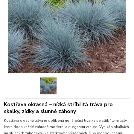
Kostřava okrasná – nízká stříbřitá tráva pro
skalky, zídky a slunné záhony
Kostřava okrasná tráva je oblíbená nenáročná trvalka se stříbřitými listy,
která dodá každé zahradě moderní a elegantní vzhled. Vyniká v skalkách,
na slunných záhonech i ve štěrkových výsadbách. Díky jednoduchému