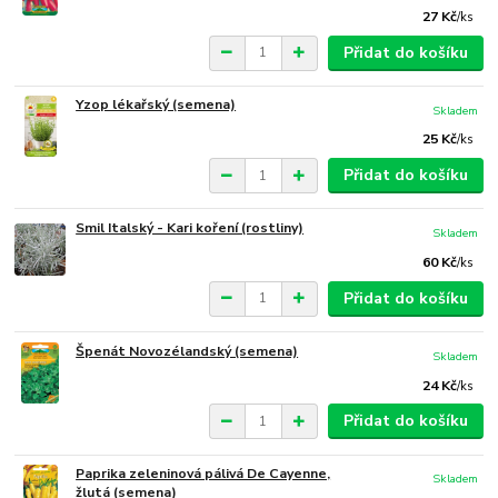
27 Kč
/
ks
Přidat do košíku
Yzop lékařský (semena)
Skladem
25 Kč
/
ks
Přidat do košíku
Smil Italský - Kari koření (rostliny)
Skladem
60 Kč
/
ks
Přidat do košíku
Špenát Novozélandský (semena)
Skladem
24 Kč
/
ks
Přidat do košíku
Paprika zeleninová pálivá De Cayenne,
Skladem
žlutá (semena)