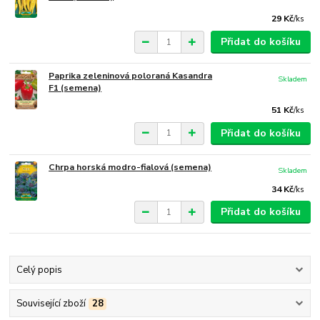
29 Kč
/
ks
Přidat do košíku
Paprika zeleninová poloraná Kasandra
Skladem
F1 (semena)
51 Kč
/
ks
Přidat do košíku
Chrpa horská modro-fialová (semena)
Skladem
34 Kč
/
ks
Přidat do košíku
Celý popis
Související zboží
28