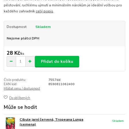
pěstování, rychlému ujmutí a minimálním nárokům je ideální volbou pro
každého zahradník
celý popis
Dostupnost
Skladem
Nejsme plátci DPH
28 Kč
/
ks
Přidat do košíku
Číslo produktu:
7557dd
EAN kód:
8590811062400
Hlídat cenu / dostupnost
Do oblíbených
Může se hodit
Cibule jarní červená, Tropeana Lunga
Skladem
(semena)