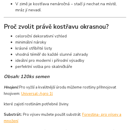
V zimě je kostřava nenáročná – stačí ji nechat na místě,
mráz jí nevadí.
Proč zvolit právě kostřavu okrasnou?
celoroční dekorativní vzhled
minimální nároky
krásné stříbřité listy
vhodná téměř do každé slunné zahrady
ideální pro moderní i přírodní výsadby
perfektní volba pro skalničkáře
Obsah: 120ks semen
Hnojení:
Pro vyžší a kvalitnější úrodu můžeme rostliny přihnojovat
hnojivem:
Universal-Agro 1l
které zajistí rostlinám potřebné živiny.
Substrát:
Pro výsev mužete použít substrát:
Forestina- pro výsev a
množení