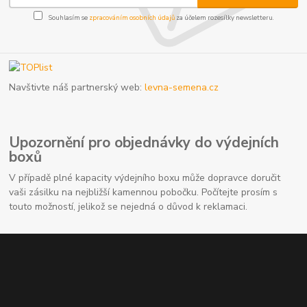
Souhlasím se
zpracováním osobních údajů
za účelem rozesílky newsletteru.
Navštivte náš partnerský web:
levna-semena.cz
Upozornění pro objednávky do výdejních
boxů
V případě plné kapacity výdejního boxu může dopravce doručit
vaši zásilku na nejbližší kamennou pobočku. Počítejte prosím s
touto možností, jelikož se nejedná o důvod k reklamaci.