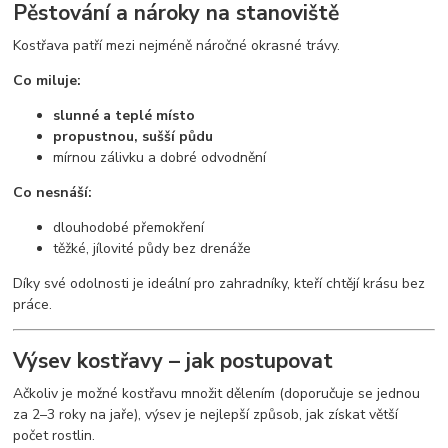
Pěstování a nároky na stanoviště
Kostřava patří mezi nejméně náročné okrasné trávy.
Co miluje:
slunné a teplé místo
propustnou, sušší půdu
mírnou zálivku a dobré odvodnění
Co nesnáší:
dlouhodobé přemokření
těžké, jílovité půdy bez drenáže
Díky své odolnosti je ideální pro zahradníky, kteří chtějí krásu bez
práce.
Výsev kostřavy – jak postupovat
Ačkoliv je možné kostřavu množit dělením (doporučuje se jednou
za 2–3 roky na jaře), výsev je nejlepší způsob, jak získat větší
počet rostlin.