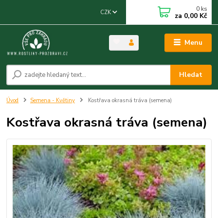
0
ks
CZK
za
0,00 Kč
Menu
Hledat
Úvod
Semena - Květiny
Kostřava okrasná tráva (semena)
Kostřava okrasná tráva (semena)