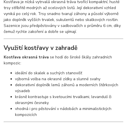
Kostřava je nízká vytrvalá okrasná tráva tvořící kompaktní, husté
trsy stříbřitě modrých až ocelových listů. Její dekorativní vzhled
vyniká po celý rok. Trsy snadno tvarují záhony a působí výborně
jako doplněk vyšších trvalek, sukulentů nebo skalkových rostlin.
Sazenice jsou předpěstovány v sadbovačích o průměru 6 cm, díky
čemuž rychle zakoření a dobře se ujímají.
Využití kostřavy v zahradě
Kostřava okrasná tráva
se hodí do široké škály zahradních
kompozic:
ideální do skalek a suchých stanovišť
výborná volba na okrasné zídky a slunné svahy
dekorativní doplněk lemů záhonů a moderních štěrkových
výsadeb
krásně kontrastuje s kvetoucími trvalkami, levandulí či
okrasnými česneky
vhodná i pro pěstování v nádobách a minimalistických
kompozicích