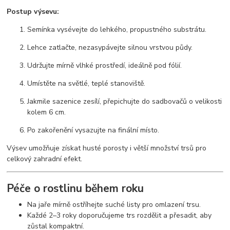
Postup výsevu:
Semínka vysévejte do lehkého, propustného substrátu.
Lehce zatlačte, nezasypávejte silnou vrstvou půdy.
Udržujte mírně vlhké prostředí, ideálně pod fólií.
Umístěte na světlé, teplé stanoviště.
Jakmile sazenice zesílí, přepichujte do sadbovačů o velikosti
kolem 6 cm.
Po zakořenění vysazujte na finální místo.
Výsev umožňuje získat husté porosty i větší množství trsů pro
celkový zahradní efekt.
Péče o rostlinu během roku
Na jaře mírně ostříhejte suché listy pro omlazení trsu.
Každé 2–3 roky doporučujeme trs rozdělit a přesadit, aby
zůstal kompaktní.