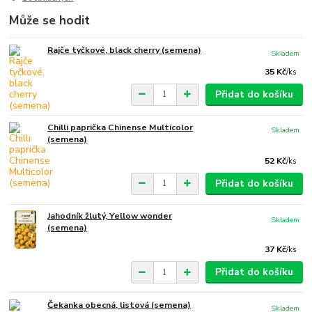
Může se hodit
Rajče tyčkové, black cherry (semena)
Skladem
35 Kč
/
ks
Přidat do košíku
Chilli paprička Chinense Multicolor
Skladem
(semena)
52 Kč
/
ks
Přidat do košíku
Jahodník žlutý, Yellow wonder
Skladem
(semena)
37 Kč
/
ks
Přidat do košíku
Čekanka obecná, listová (semena)
Skladem