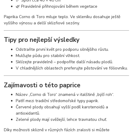
📏 Spon cca 40 × 40 cm
🌿 Pravidelné přihnojování během vegetace
Paprika Corno di Toro miluje teplo. Ve skleníku dosahuje ještě
vyššího výnosu a delší sklizňové sezóny.
Tipy pro nejlepší výsledky
Odstraňte první květ pro podporu silnějšího růstu.
Mulčujte půdu pro stabilní vlhkost.
Sklízejte pravidelně – podpoříte další násadu plodů.
V chladnějších oblastech preferujte pěstování ve fóliovníku.
Zajímavosti o této paprice
Název „Corno di Toro“ znamená v italštině „býčí roh“.
Patří mezi tradiční středomořské typy paprik.
Červené plody obsahují vyšší podíl karotenoidů a
antioxidantů.
Zelené plody mají svěžejší, lehce travnatou chuť.
Díky možnosti sklizně v různých fázích zralosti si můžete