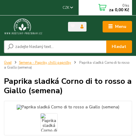
0
ks
CZK
za
0,00 Kč
Menu
Hledat
Úvod
Semena - Papriky, chilli papričky
Paprika sladká Corno di to rosso
a Giallo (semena)
Paprika sladká Corno di to rosso a
Giallo (semena)