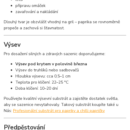
přípravu omáček
zavařování a nakládání
Dlouhý tvar je obzvlášť vhodný na gril – paprika se rovnoměrně
propeče a zachová si šťavnatost.
Výsev
Pro dosažení silných a zdravých sazenic doporučujeme:
Výsev pod krytem v polovině března
Výsev do truhlíků nebo sadbovačů
Hloubka výsevu: cca 0,5–1 cm
Teplota pro klíčení: 22–25 °C
Doba klíčení: 10–20 dní
Používejte kvalitní výsevní substrát a zajistěte dostatek světla,
aby se sazenice nevytahovaly. Takový substrát koupíte také u
Nás:
Profesionální substrát pro papriky a chilli papričky
Předpěstování