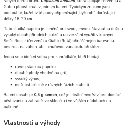
raných odrůd druhu
Capsicum annuum
, která spojuje červenou a
žlutou plnost chuti v jednom balení. Typickým znakem jsou
podlouhlé, kuželovité plody připomínající „býčí roh“, dorůstající
délky 18–20 cm.
Tato sladká paprika je ceněná pro svou jemnou, šťavnatou dužinu,
vysoký obsah přírodních cukrů a univerzální využití v kuchyni.
Směs Rosso (červená) a Giallo (žlutá) přináší nejen barevnou
pestrost na záhon, ale i chuťovou variabilitu při sklizni.
Jedná se o ideální volbu pro zahrádkáře, kteří hledají:
ranou sladkou papriku,
dlouhé plody vhodné na gril,
vysoký výnos,
možnost sklizně v různých fázích zralosti.
Balení obsahuje
0,5 g semen
, což je ideální množství pro domácí
pěstování na zahradě, ve skleníku i ve větších nádobách na
balkoně.
Vlastnosti a výhody