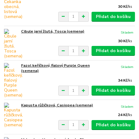
30 Kč
/
ks
Přidat do košíku
Cibule jarní žlutá, Tosca (semena)
Skladem
30 Kč
/
ks
Přidat do košíku
Fazol keříčkový, fialový Purple Queen
Skladem
(semena)
34 Kč
/
ks
Přidat do košíku
Kapusta růžičková, Casiopea (semena)
Skladem
24 Kč
/
ks
Přidat do košíku