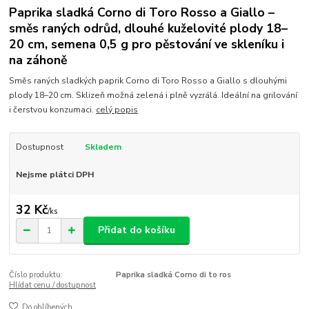
Paprika sladká Corno di Toro Rosso a Giallo –
směs raných odrůd, dlouhé kuželovité plody 18–
20 cm, semena 0,5 g pro pěstování ve skleníku i
na záhoně
Směs raných sladkých paprik Corno di Toro Rosso a Giallo s dlouhými
plody 18–20 cm. Sklizeň možná zelená i plně vyzrálá. Ideální na grilování
i čerstvou konzumaci.
celý popis
Dostupnost
Skladem
Nejsme plátci DPH
32 Kč
/
ks
Přidat do košíku
Číslo produktu:
Paprika sladká Corno di to ros
Hlídat cenu / dostupnost
Do oblíbených