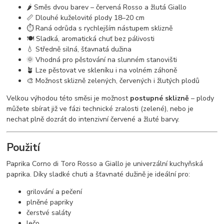
🌶️ Směs dvou barev – červená Rosso a žlutá Giallo
📏 Dlouhé kuželovité plody 18–20 cm
⏱️ Raná odrůda s rychlejším nástupem sklizně
🍽️ Sladká, aromatická chuť bez pálivosti
💧 Středně silná, šťavnatá dužina
🌞 Vhodná pro pěstování na slunném stanovišti
🪴 Lze pěstovat ve skleníku i na volném záhoně
🎨 Možnost sklizně zelených, červených i žlutých plodů
Velkou výhodou této směsi je možnost
postupné sklizně
– plody
můžete sbírat již ve fázi technické zralosti (zelené), nebo je
nechat plně dozrát do intenzivní červené a žluté barvy.
Použití
Paprika Corno di Toro Rosso a Giallo je univerzální kuchyňská
paprika. Díky sladké chuti a šťavnaté dužině je ideální pro:
grilování a pečení
plněné papriky
čerstvé saláty
lečo