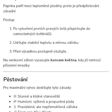
Paprika patří mezi teplomilné plodiny, proto je předpěstování
zásadní.
Postup:
Po vytvoření prvních pravých listů přepichujte do
samostatných květináčů.
Udržujte stabilní teplotu a mírnou zálivku.
Před výsadbou postupně otužujte.
Na venkovní záhon vysazujte
koncem května
, kdy již nehrozí
přízemní mrazíky.
Pěstování
Pro maximální výnos dodržujte tyto zásady:
🌞 Slunné a klidné stanoviště
🌱 Humózní, výživná a propustná půda
💧 Pravidelná, ale nepřemokřená zálivka