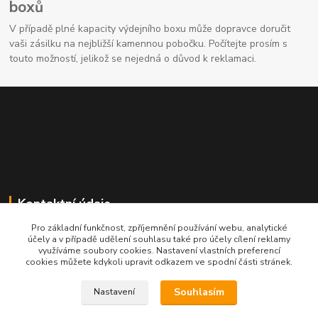
boxů
V případě plné kapacity výdejního boxu může dopravce doručit
vaši zásilku na nejbližší kamennou pobočku. Počítejte prosím s
touto možností, jelikož se nejedná o důvod k reklamaci.
Kontaktní údaje
Pro základní funkčnost, zpříjemnění používání webu, analytické
704691325
účely a v případě udělení souhlasu také pro účely cílení reklamy
využíváme soubory cookies. Nastavení vlastních preferencí
cookies můžete kdykoli upravit odkazem ve spodní části stránek.
info@rostliny-prozdravi.cz
Souhlasím
Nastavení