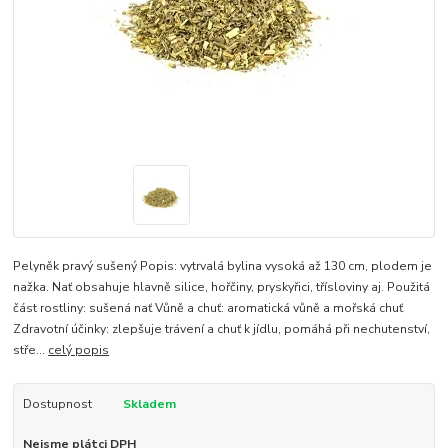
Pelyněk pravý sušený Popis: vytrvalá bylina vysoká až 130 cm, plodem je
nažka. Nať obsahuje hlavně silice, hořčiny, pryskyřici, třísloviny aj. Použitá
část rostliny: sušená nať Vůně a chuť: aromatická vůně a mořská chuť
Zdravotní účinky: zlepšuje trávení a chuť k jídlu, pomáhá při nechutenství,
stře...
celý popis
Dostupnost
Skladem
Nejsme plátci DPH