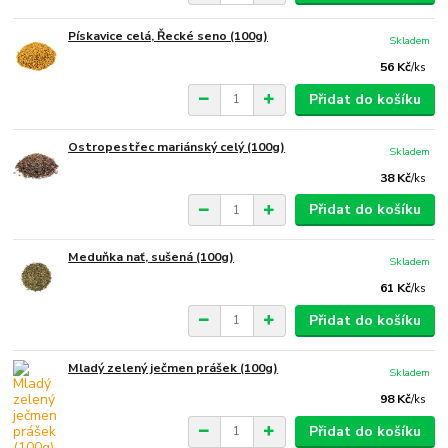
Pískavice celá, Řecké seno (100g)
Skladem
56 Kč
/
ks
Přidat do košíku
Ostropestřec mariánský celý (100g)
Skladem
38 Kč
/
ks
Přidat do košíku
Meduňka nať, sušená (100g)
Skladem
61 Kč
/
ks
Přidat do košíku
Mladý zelený ječmen prášek (100g)
Skladem
98 Kč
/
ks
Přidat do košíku