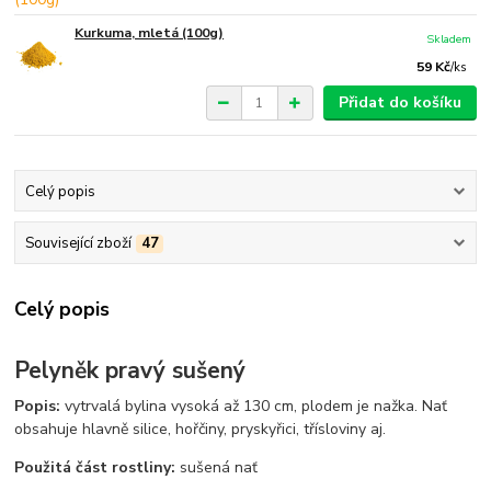
Kurkuma, mletá (100g)
Skladem
59 Kč
/
ks
Přidat do košíku
Celý popis
Související zboží
47
Celý popis
Pelyněk pravý sušený
Popis:
vytrvalá bylina vysoká až 130 cm, plodem je nažka. Nať
obsahuje hlavně silice, hořčiny, pryskyřici, třísloviny aj.
Použitá část rostliny:
sušená nať