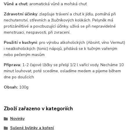
Vůně a chuť:
aromatická vůně a mořská chuť
Zdravotní účinky
: zlepšuje trávení a chuť k jídlu, pomáhá při
nechutenství, střevních a žlučníkových kolikách. Pelyněk má
protizánětlivé a povzbuzující účinky, užívá se při nepravidelné
menstruaci, nespavosti, při zvracení.
Použití v kuchyni
: pro výrobu alkoholických (Absint, víno Vermut)
i nealkoholických (tonic) nápojů, přidává se k tučným vařeným
nebo pečeným masům
Příprava:
1-2 čajové lžičky se přelijí 1/2 l vařící vody. Necháme 10
minut louhovat, poté scedíme, osladíme medem a pijeme během
dne po doušcích
Obsah:
100g
Zboží zařazeno v kategoriích
Novinky
Sušené bylinky a koření