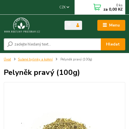
0
ks
CZK
za
0,00 Kč
Menu
Hledat
Úvod
Sušené bylinky a koření
Pelyněk pravý (100g)
Pelyněk pravý (100g)