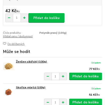
42 Kč
/
ks
Přidat do košíku
Číslo produktu:
Pelyněk pravý (100g)
Hlídat cenu / dostupnost
Do oblíbených
Může se hodit
Ženšen sibiřský (100g)
Skladem
77 Kč
/
ks
Přidat do košíku
Skořice mletá (100g)
Skladem
51 Kč
/
ks
Přidat do košíku