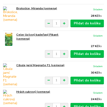
Brokolice, Miranda (semena)
Skladem
28 Kč
/
ks
Přidat do košíku
Celer listový kadeřavý Pikant
Skladem
(semena)
27 Kč
/
ks
Přidat do košíku
Cibule jarní Magnate F1 (semena)
Skladem
30 Kč
/
ks
Přidat do košíku
Hrách cukrový (semena)
Skladem
24 Kč
/
ks
Přidat do košíku