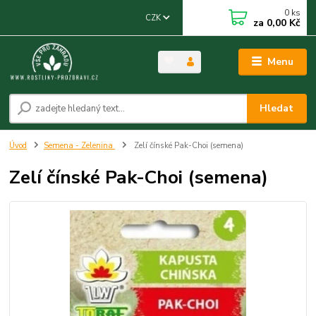
0
ks
CZK
za
0,00 Kč
Menu
Hledat
Úvod
Semena - Zelenina
Zelí čínské Pak-Choi (semena)
Zelí čínské Pak-Choi (semena)