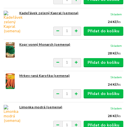
Kadeřávek zelený Kapral (semena)
Skladem
24 Kč
/
ks
Přidat do košíku
Kopr vonný Monarch (semena)
Skladem
28 Kč
/
ks
Přidat do košíku
Mrkev raná Karotka (semena)
Skladem
24 Kč
/
ks
Přidat do košíku
Limonka modrá (semena)
Skladem
26 Kč
/
ks
Přidat do košíku