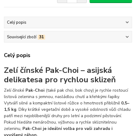
Celý popis
Související zboží
31
Celý popis
Zelí čínské Pak-Choi – asijská
delikatesa pro rychlou sklizeň
Zelí čínské
Pak-Choi
(také pak choi, bok choy) je rychle rostoucí
listová zelenina s jemnou, nasládlou chutí a křehkými řapíky.
Vytváří silné a kompaktní listové růžice o hmotnosti přibližně
0,5–
1,5 kg
. Díky krátké vegetační době a vysoké odolnosti vůči chladu
patří mezi nejoblíbenější druhy pro letní a podzimní pěstování.
Pokud hledáte nenáročnou, výživnou a rychle skliznitelnou
zeleninu,
Pak-Choi je ideální volba pro vaši zahradu i
vyvýšený záhon.