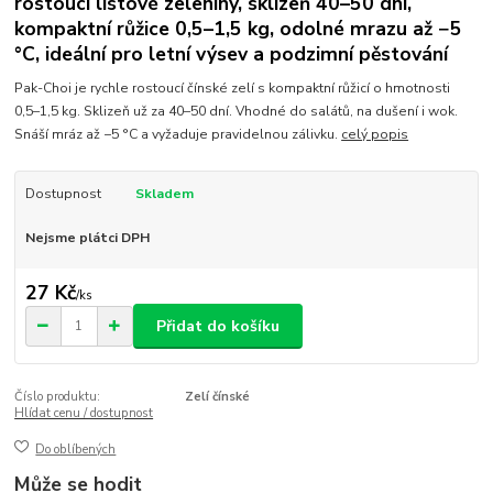
rostoucí listové zeleniny, sklizeň 40–50 dní,
kompaktní růžice 0,5–1,5 kg, odolné mrazu až −5
°C, ideální pro letní výsev a podzimní pěstování
Pak-Choi je rychle rostoucí čínské zelí s kompaktní růžicí o hmotnosti
0,5–1,5 kg. Sklizeň už za 40–50 dní. Vhodné do salátů, na dušení i wok.
Snáší mráz až −5 °C a vyžaduje pravidelnou zálivku.
celý popis
Dostupnost
Skladem
Nejsme plátci DPH
27 Kč
/
ks
Přidat do košíku
Číslo produktu:
Zelí čínské
Hlídat cenu / dostupnost
Do oblíbených
Může se hodit