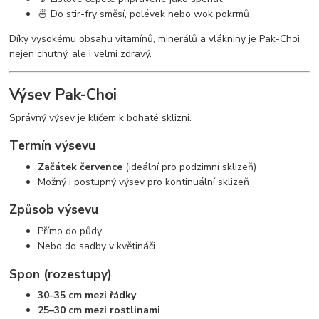
🍜 Do stir-fry směsí, polévek nebo wok pokrmů
Díky vysokému obsahu vitamínů, minerálů a vlákniny je Pak-Choi
nejen chutný, ale i velmi zdravý.
Výsev Pak-Choi
Správný výsev je klíčem k bohaté sklizni.
Termín výsevu
Začátek července
(ideální pro podzimní sklizeň)
Možný i postupný výsev pro kontinuální sklizeň
Způsob výsevu
Přímo do půdy
Nebo do sadby v květináči
Spon (rozestupy)
30–35 cm mezi řádky
25–30 cm mezi rostlinami