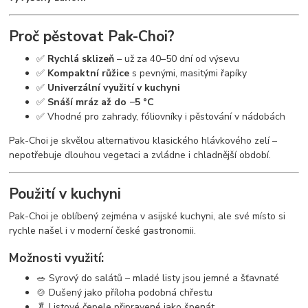
Proč pěstovat Pak-Choi?
✅
Rychlá sklizeň
– už za 40–50 dní od výsevu
✅
Kompaktní růžice
s pevnými, masitými řapíky
✅
Univerzální využití v kuchyni
✅
Snáší mráz až do −5 °C
✅ Vhodné pro zahrady, fóliovníky i pěstování v nádobách
Pak-Choi je skvělou alternativou klasického hlávkového zelí –
nepotřebuje dlouhou vegetaci a zvládne i chladnější období.
Použití v kuchyni
Pak-Choi je oblíbený zejména v asijské kuchyni, ale své místo si
rychle našel i v moderní české gastronomii.
Možnosti využití:
🥗 Syrový do salátů – mladé listy jsou jemné a šťavnaté
🍲 Dušený jako příloha podobná chřestu
🥬 Listové čepele připravené jako špenát