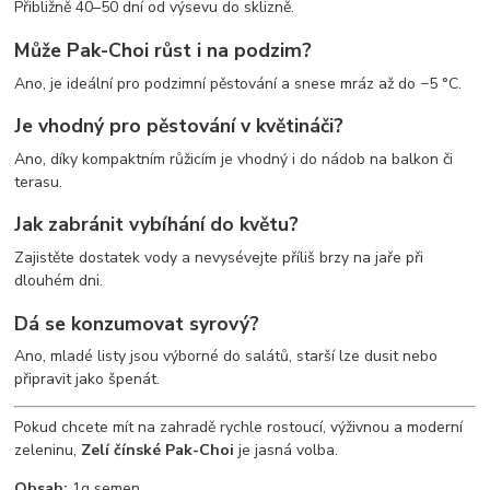
Přibližně 40–50 dní od výsevu do sklizně.
Může Pak-Choi růst i na podzim?
Ano, je ideální pro podzimní pěstování a snese mráz až do −5 °C.
Je vhodný pro pěstování v květináči?
Ano, díky kompaktním růžicím je vhodný i do nádob na balkon či
terasu.
Jak zabránit vybíhání do květu?
Zajistěte dostatek vody a nevysévejte příliš brzy na jaře při
dlouhém dni.
Dá se konzumovat syrový?
Ano, mladé listy jsou výborné do salátů, starší lze dusit nebo
připravit jako špenát.
Pokud chcete mít na zahradě rychle rostoucí, výživnou a moderní
zeleninu,
Zelí čínské Pak-Choi
je jasná volba.
Obsah:
1g semen