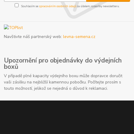
Souhlasím se
zpracováním osobních údajů
za účelem rozesílky newsletteru.
Navštivte náš partnerský web:
levna-semena.cz
Upozornění pro objednávky do výdejních
boxů
V případě plné kapacity výdejního boxu může dopravce doručit
vaši zásilku na nejbližší kamennou pobočku. Počítejte prosím s
touto možností, jelikož se nejedná o důvod k reklamaci.