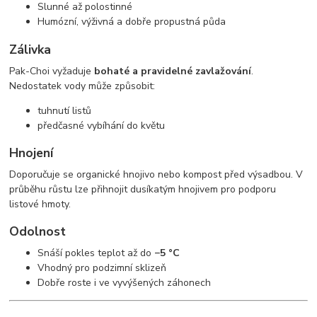
Slunné až polostinné
Humózní, výživná a dobře propustná půda
Zálivka
Pak-Choi vyžaduje
bohaté a pravidelné zavlažování
.
Nedostatek vody může způsobit:
tuhnutí listů
předčasné vybíhání do květu
Hnojení
Doporučuje se organické hnojivo nebo kompost před výsadbou. V
průběhu růstu lze přihnojit dusíkatým hnojivem pro podporu
listové hmoty.
Odolnost
Snáší pokles teplot až do
−5 °C
Vhodný pro podzimní sklizeň
Dobře roste i ve vyvýšených záhonech