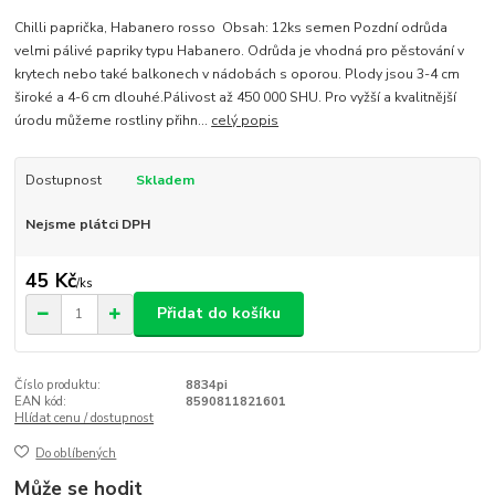
Chilli paprička, Habanero rosso Obsah: 12ks semen Pozdní odrůda
velmi pálivé papriky typu Habanero. Odrůda je vhodná pro pěstování v
krytech nebo také balkonech v nádobách s oporou. Plody jsou 3-4 cm
široké a 4-6 cm dlouhé.Pálivost až 450 000 SHU. Pro vyžší a kvalitnější
úrodu můžeme rostliny přihn...
celý popis
Dostupnost
Skladem
Nejsme plátci DPH
45 Kč
/
ks
Přidat do košíku
Číslo produktu:
8834pi
EAN kód:
8590811821601
Hlídat cenu / dostupnost
Do oblíbených
Může se hodit