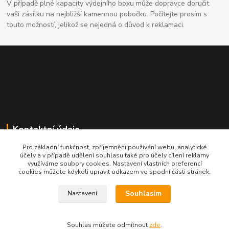
V případě plné kapacity výdejního boxu může dopravce doručit
vaši zásilku na nejbližší kamennou pobočku. Počítejte prosím s
touto možností, jelikož se nejedná o důvod k reklamaci.
Kontaktní údaje
Pro základní funkčnost, zpříjemnění používání webu, analytické
704691325
účely a v případě udělení souhlasu také pro účely cílení reklamy
využíváme soubory cookies. Nastavení vlastních preferencí
cookies můžete kdykoli upravit odkazem ve spodní části stránek.
info@rostliny-prozdravi.cz
Souhlasím
Nastavení
Souhlas můžete odmítnout
zde
.