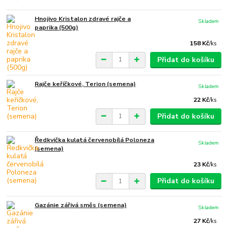
Hnojivo Kristalon zdravé rajče a
Skladem
paprika (500g)
158 Kč
/
ks
Přidat do košíku
Rajče keříčkové, Terion (semena)
Skladem
22 Kč
/
ks
Přidat do košíku
Ředkvička kulatá červenobílá Poloneza
Skladem
(semena)
23 Kč
/
ks
Přidat do košíku
Gazánie zářivá směs (semena)
Skladem
27 Kč
/
ks