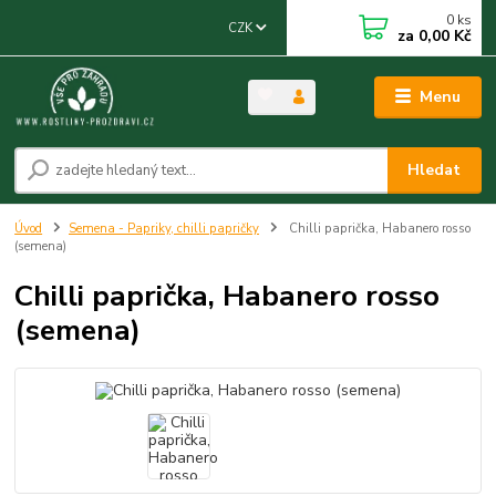
0
ks
CZK
za
0,00 Kč
Menu
Hledat
Úvod
Semena - Papriky, chilli papričky
Chilli paprička, Habanero rosso
(semena)
Chilli paprička, Habanero rosso
(semena)