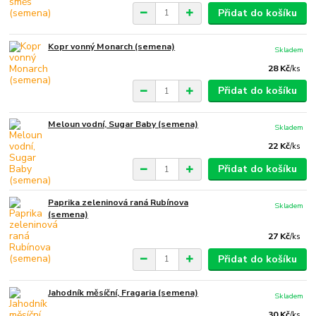
Přidat do košíku
Kopr vonný Monarch (semena)
Skladem
28 Kč
/
ks
Přidat do košíku
Meloun vodní, Sugar Baby (semena)
Skladem
22 Kč
/
ks
Přidat do košíku
Paprika zeleninová raná Rubínova
Skladem
(semena)
27 Kč
/
ks
Přidat do košíku
Jahodník měsíční, Fragaria (semena)
Skladem
30 Kč
/
ks