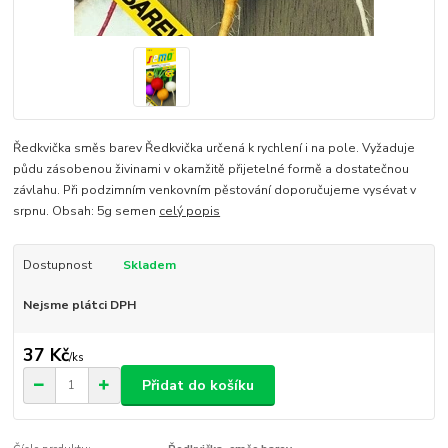
Ředkvička směs barev Ředkvička určená k rychlení i na pole. Vyžaduje
půdu zásobenou živinami v okamžitě přijetelné formě a dostatečnou
závlahu. Při podzimním venkovním pěstování doporučujeme vysévat v
srpnu. Obsah: 5g semen
celý popis
Dostupnost
Skladem
Nejsme plátci DPH
37 Kč
/
ks
Přidat do košíku