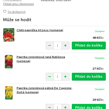
Číslo produktu:
Ředkvička, směs barev
Hlídat cenu / dostupnost
Do oblíbených
Může se hodit
Chilli paprička Atzeco (semena)
Skladem
48 Kč
/
ks
Přidat do košíku
Paprika zeleninová raná Rubínova
Skladem
(semena)
27 Kč
/
ks
Přidat do košíku
Paprika zeleninová pálivá De Cayenne,
Skladem
žlutá (semena)
29 Kč
/
ks
Přidat do košíku