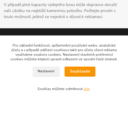
V případě plné kapacity výdejního boxu může dopravce doručit
vaši zásilku na nejbližší kamennou pobočku. Počítejte prosím s
touto možností, jelikož se nejedná o důvod k reklamaci.
Pro základní funkčnost, zpříjemnění používání webu, analytické
účely a v případě udělení souhlasu také pro účely cílení reklamy
využíváme soubory cookies. Nastavení vlastních preferencí
cookies můžete kdykoli upravit odkazem ve spodní části stránek.
Souhlasím
Nastavení
Kontaktní údaje
704691325
Souhlas můžete odmítnout
zde
.
info@rostliny-prozdravi.cz