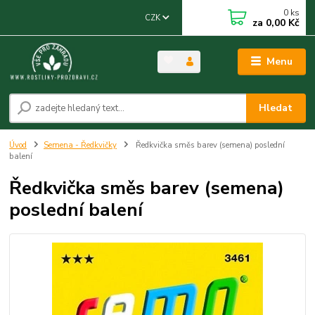
0
ks
CZK
za
0,00 Kč
Menu
Hledat
Úvod
Semena - Ředkvičky
Ředkvička směs barev (semena) poslední
balení
Ředkvička směs barev (semena)
poslední balení