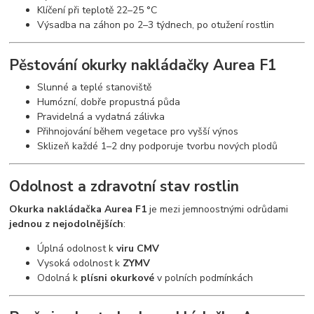
Klíčení při teplotě 22–25 °C
Výsadba na záhon po 2–3 týdnech, po otužení rostlin
Pěstování
okurky nakládačky Aurea F1
Slunné a teplé stanoviště
Humózní, dobře propustná půda
Pravidelná a vydatná zálivka
Přihnojování během vegetace pro vyšší výnos
Sklizeň každé 1–2 dny podporuje tvorbu nových plodů
Odolnost a zdravotní stav rostlin
Okurka nakládačka Aurea F1
je mezi jemnoostnými odrůdami
jednou z nejodolnějších
:
Úplná odolnost k
viru CMV
Vysoká odolnost k
ZYMV
Odolná k
plísni okurkové
v polních podmínkách