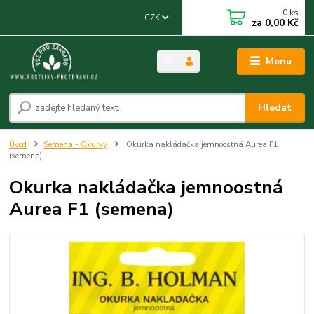
0
ks
CZK
za
0,00 Kč
Menu
Hledat
Úvod
Semena - Okurky
Okurka nakládačka jemnoostná Aurea F1
(semena)
Okurka nakládačka jemnoostná
Aurea F1 (semena)