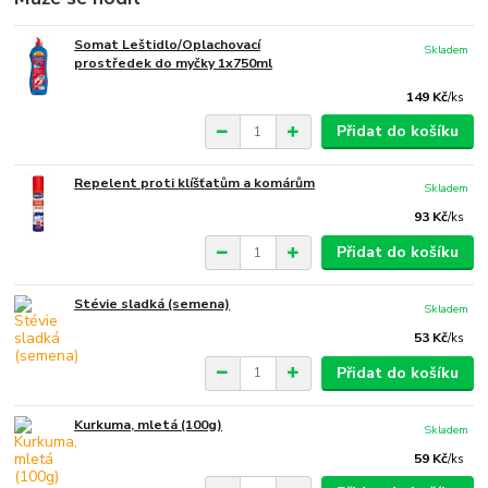
Somat Leštidlo/Oplachovací
Skladem
prostředek do myčky 1x750ml
149 Kč
/
ks
Přidat do košíku
Repelent proti klíšťatům a komárům
Skladem
93 Kč
/
ks
Přidat do košíku
Stévie sladká (semena)
Skladem
53 Kč
/
ks
Přidat do košíku
Kurkuma, mletá (100g)
Skladem
59 Kč
/
ks