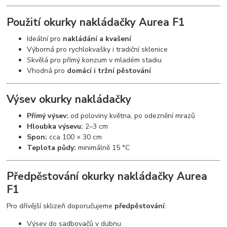
Použití
okurky nakládačky Aurea F1
Ideální pro
nakládání a kvašení
Výborná pro rychlokvašky i tradiční sklenice
Skvělá pro přímý konzum v mladém stadiu
Vhodná pro
domácí i tržní pěstování
Výsev
okurky nakládačky
Přímý výsev:
od poloviny května, po odeznění mrazů
Hloubka výsevu:
2–3 cm
Spon:
cca 100 × 30 cm
Teplota půdy:
minimálně 15 °C
Předpěstování
okurky nakládačky Aurea
F1
Pro dřívější sklizeň doporučujeme
předpěstování
:
Výsev do sadbovačů v dubnu