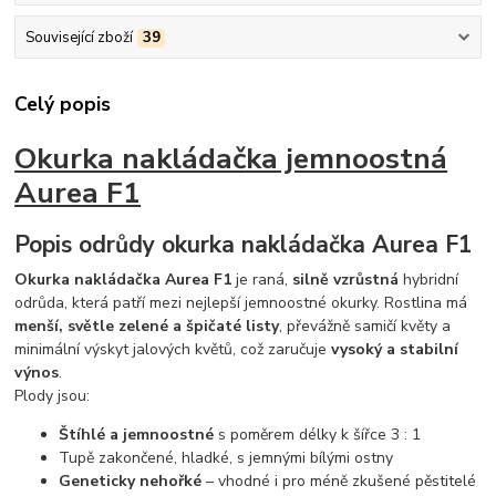
Související zboží
39
Celý popis
Okurka nakládačka jemnoostná
Aurea F1
Popis odrůdy
okurka nakládačka Aurea F1
Okurka nakládačka Aurea F1
je raná,
silně vzrůstná
hybridní
odrůda, která patří mezi nejlepší jemnoostné okurky. Rostlina má
menší, světle zelené a špičaté listy
, převážně samičí květy a
minimální výskyt jalových květů, což zaručuje
vysoký a stabilní
výnos
.
Plody jsou:
Štíhlé a jemnoostné
s poměrem délky k šířce 3 : 1
Tupě zakončené, hladké, s jemnými bílými ostny
Geneticky nehořké
– vhodné i pro méně zkušené pěstitelé