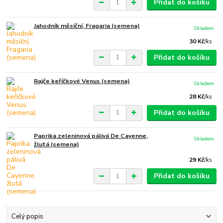
Přidat do košíku
Jahodník měsíční, Fragaria (semena)
Skladem
30 Kč
/
ks
Přidat do košíku
Rajče keříčkové Venus (semena)
Skladem
28 Kč
/
ks
Přidat do košíku
Paprika zeleninová pálivá De Cayenne,
Skladem
žlutá (semena)
29 Kč
/
ks
Přidat do košíku
Celý popis