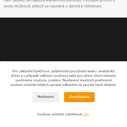
vaši zásilku na nejbližší kamennou pobočku. Počítejte prosím s
touto možností, jelikož se nejedná o důvod k reklamaci.
Kontaktní údaje
Pro základní funkčnost, zpříjemnění používání webu, analytické
účely a v případě udělení souhlasu také pro účely cílení reklamy
704691325
využíváme soubory cookies. Nastavení vlastních preferencí
cookies můžete kdykoli upravit odkazem ve spodní části stránek.
info@rostliny-prozdravi.cz
Souhlasím
Nastavení
Souhlas můžete odmítnout
zde
.
Vytvořeno na
Eshop-rychle.cz