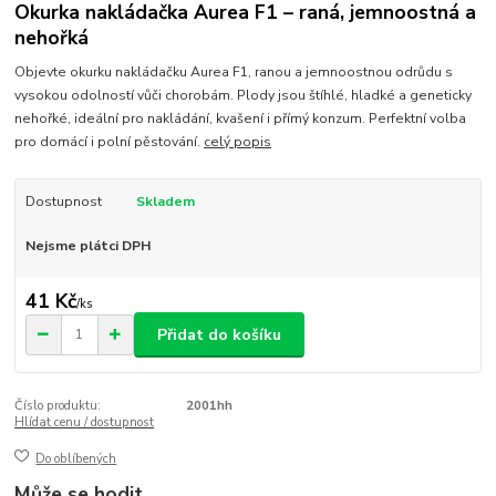
Okurka nakládačka Aurea F1 – raná, jemnoostná a
nehořká
Objevte okurku nakládačku Aurea F1, ranou a jemnoostnou odrůdu s
vysokou odolností vůči chorobám. Plody jsou štíhlé, hladké a geneticky
nehořké, ideální pro nakládání, kvašení i přímý konzum. Perfektní volba
pro domácí i polní pěstování.
celý popis
Dostupnost
Skladem
Nejsme plátci DPH
41 Kč
/
ks
Přidat do košíku
Číslo produktu:
2001hh
Hlídat cenu / dostupnost
Do oblíbených
Může se hodit